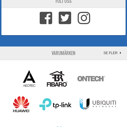
FÖLJ OSS
VARUMÄRKEN
SE FLER