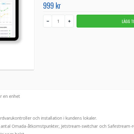
999 kr
ör en enhet
årdvarukontroller och installation i kundens lokaler.
t antal Omada-åtkomstpunkter, Jetstream-switchar och Safestream-r