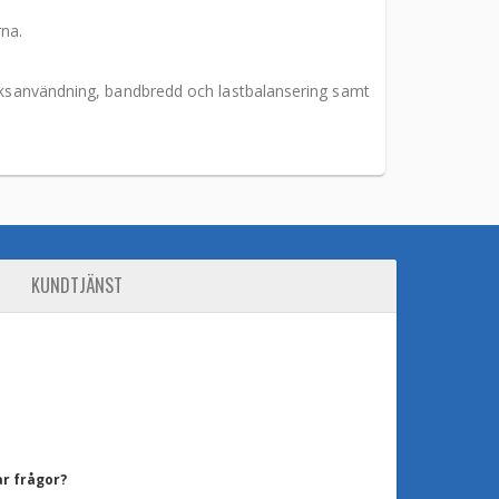
rna.
tverksanvändning, bandbredd och lastbalansering samt
KUNDTJÄNST
ar frågor?