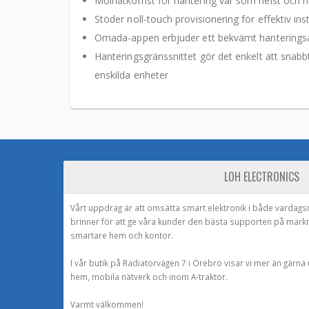
Molnåtkomst för hantering var som helst och n
Stöder noll-touch provisionering för effektiv in
Omada-appen erbjuder ett bekvämt hanteringsal
Hanteringsgränssnittet gör det enkelt att snabb
enskilda enheter
LOH ELECTRONICS
Vårt uppdrag är att omsätta smart elektronik i både vardags
brinner för att ge våra kunder den bästa supporten på mark
smartare hem och kontor.
I vår butik på Radiatorvägen 7 i Örebro visar vi mer än gärn
hem, mobila nätverk och inom A-traktor.
Varmt välkommen!