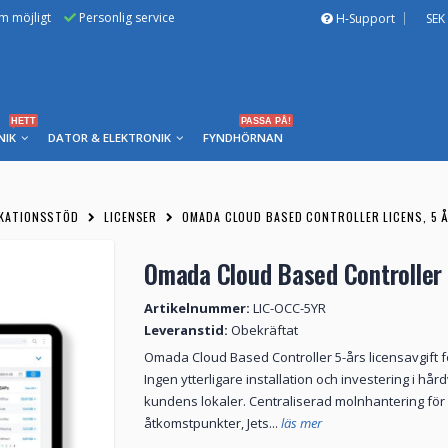
om möjligt
Personlig service
H-Support
SEK
HETT
PASSA PÅ!
NIK
DATOR & ELEKTRONIK
FYNDHÖRNAN
IKATIONSSTÖD
LICENSER
OMADA CLOUD BASED CONTROLLER LICENS, 5 Å
Omada Cloud Based Controller l
Artikelnummer:
LIC-OCC-5YR
Leveranstid:
Obekräftat
Omada Cloud Based Controller 5-års licensavgift 
Ingen ytterligare installation och investering i hård
kundens lokaler. Centraliserad molnhantering för
åtkomstpunkter, Jets...
läs mer