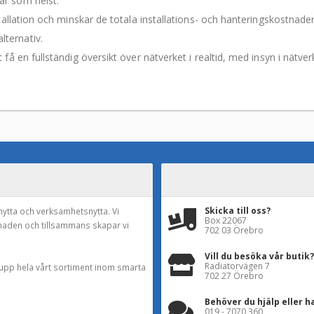
är som helst.
stallation och minskar de totala installations- och hanteringskostnade
ternativ.
t få en fullständig översikt över nätverket i realtid, med insyn i nä
Skicka till oss?
nytta och verksamhetsnytta. Vi
Box 22067
naden och tillsammans skapar vi
702 03 Örebro
Vill du besöka vår butik?
Radiatorvägen 7
a upp hela vårt sortiment inom smarta
702 27 Örebro
Behöver du hjälp eller h
019 - 7070 360