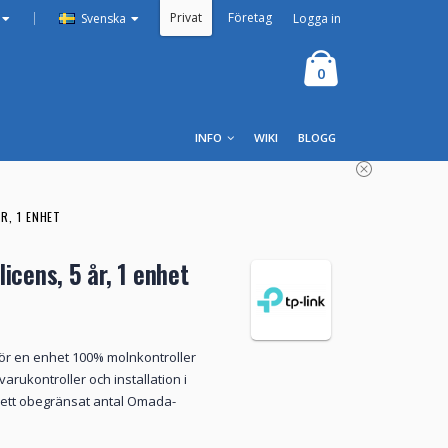
Privat
Företag
|
Logga in
Svenska
0
INFO
WIKI
BLOGG
R, 1 ENHET
icens, 5 år, 1 enhet
för en enhet 100% molnkontroller
varukontroller och installation i
 ett obegränsat antal Omada-