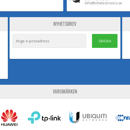
Info@lohelectronics.se
NYHETSBREV
SKICKA
VARUMÄRKEN