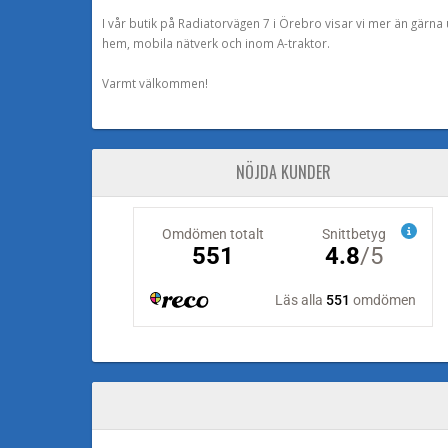
I vår butik på Radiatorvägen 7 i Örebro visar vi mer än gärn
hem, mobila nätverk och inom A-traktor.
Varmt välkommen!
NÖJDA KUNDER