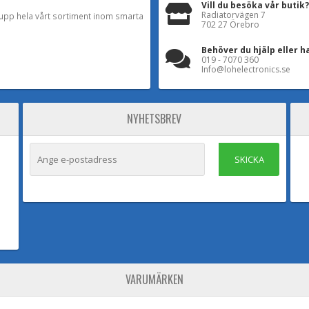
Vill du besöka vår butik?
Radiatorvägen 7
a upp hela vårt sortiment inom smarta
702 27 Örebro
Behöver du hjälp eller h
019 - 7070 360
Info@lohelectronics.se
NYHETSBREV
SKICKA
VARUMÄRKEN