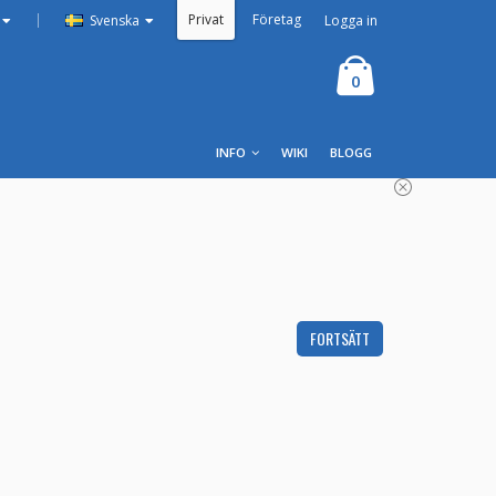
Privat
Företag
|
Logga in
Svenska
0
INFO
WIKI
BLOGG
FORTSÄTT