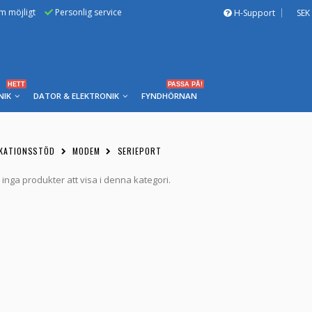
om möjligt
Personlig service
H-Support
SEK
HETT
PASSA PÅ!
NIK
DATOR & ELEKTRONIK
FYNDHÖRNAN
IKATIONSSTÖD
MODEM
SERIEPORT
 inga produkter att visa i denna kategori.