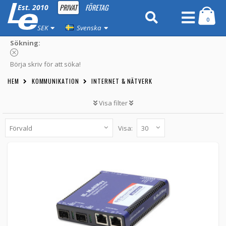
PRIVAT
FÖRETAG
Est. 2010
0
SEK
Svenska
Sökning:
Börja skriv för att söka!
HEM
KOMMUNIKATION
INTERNET & NÄTVERK
Visa filter
Visa:
Advantech IMC Intelligent Media Converter
2TX/2SFP
IMC-574I-SFP-PS-A -
Advantech B+B
5 469 kr
LÄGG TILL
Obekräftat