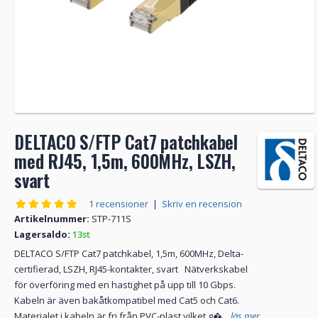
DELTACO S/FTP Cat7 patchkabel
med RJ45, 1,5m, 600MHz, LSZH,
svart
1 recensioner
|
Skriv en recension
Artikelnummer:
STP-711S
Lagersaldo:
13st
DELTACO S/FTP Cat7 patchkabel, 1,5m, 600MHz, Delta-
certifierad, LSZH, RJ45-kontakter, svart Nätverkskabel
för överföring med en hastighet på upp till 10 Gbps.
Kabeln är även bakåtkompatibel med Cat5 och Cat6.
Materialet i kabeln är fri från PVC-plast vilket g�...
läs mer