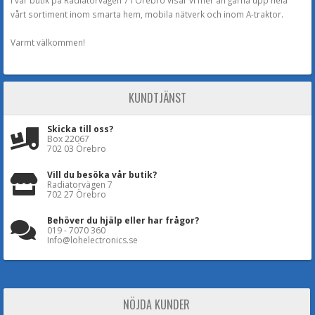
I vår butik på Radiatorvägen 7 i Örebro visar vi mer än gärna upp hela
vårt sortiment inom smarta hem, mobila nätverk och inom A-traktor.
Varmt välkommen!
KUNDTJÄNST
Skicka till oss?
Box 22067
702 03 Örebro
Vill du besöka vår butik?
Radiatorvägen 7
702 27 Örebro
Behöver du hjälp eller har frågor?
019 - 7070 360
Info@lohelectronics.se
NÖJDA KUNDER