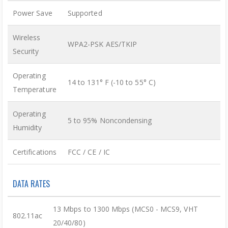
Power Save
Supported
Wireless
WPA2-PSK AES/TKIP
Security
Operating
14 to 131° F (-10 to 55° C)
Temperature
Operating
5 to 95% Noncondensing
Humidity
Certifications
FCC / CE / IC
DATA RATES
13 Mbps to 1300 Mbps (MCS0 - MCS9, VHT
802.11ac
20/40/80)