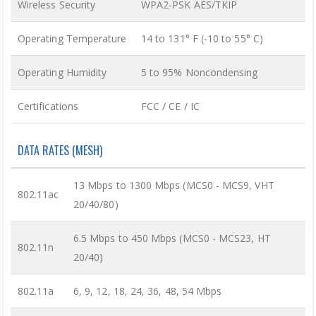
Wireless Security
WPA2-PSK AES/TKIP
Operating Temperature
14 to 131° F (-10 to 55° C)
Operating Humidity
5 to 95% Noncondensing
Certifications
FCC / CE / IC
DATA RATES (MESH)
13 Mbps to 1300 Mbps (MCS0 - MCS9, VHT
802.11ac
20/40/80)
6.5 Mbps to 450 Mbps (MCS0 - MCS23, HT
802.11n
20/40)
802.11a
6, 9, 12, 18, 24, 36, 48, 54 Mbps