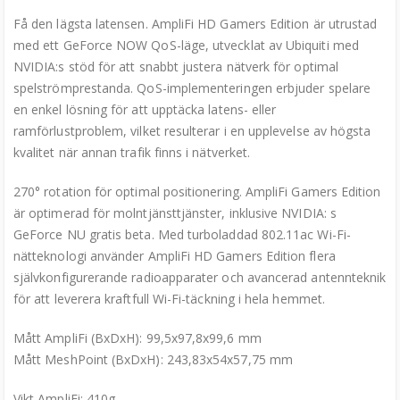
Få den lägsta latensen. AmpliFi HD Gamers Edition är utrustad
med ett GeForce NOW QoS-läge, utvecklat av Ubiquiti med
NVIDIA:s stöd för att snabbt justera nätverk för optimal
spelströmprestanda. QoS-implementeringen erbjuder spelare
en enkel lösning för att upptäcka latens- eller
ramförlustproblem, vilket resulterar i en upplevelse av högsta
kvalitet när annan trafik finns i nätverket.
270° rotation för optimal positionering. AmpliFi Gamers Edition
är optimerad för molntjänsttjänster, inklusive NVIDIA: s
GeForce NU gratis beta. Med turboladdad 802.11ac Wi-Fi-
nätteknologi använder AmpliFi HD Gamers Edition flera
självkonfigurerande radioapparater och avancerad antennteknik
för att leverera kraftfull Wi-Fi-täckning i hela hemmet.
Mått AmpliFi (BxDxH): 99,5x97,8x99,6 mm
Mått MeshPoint (BxDxH): 243,83x54x57,75 mm
Vikt AmpliFi: 410g