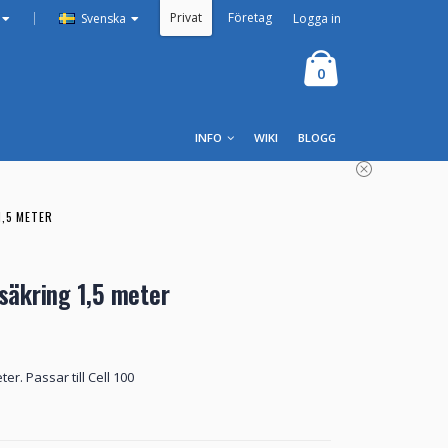
Privat
Företag
|
Logga in
Svenska
0
INFO
WIKI
BLOGG
,5 METER
säkring 1,5 meter
r. Passar till Cell 100