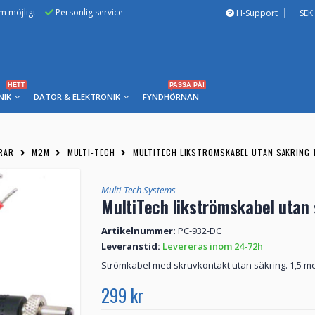
om möjligt
Personlig service
H-Support
SEK
HETT
PASSA PÅ!
NIK
DATOR & ELEKTRONIK
FYNDHÖRNAN
RAR
M2M
MULTI-TECH
MULTITECH LIKSTRÖMSKABEL UTAN SÄKRING 1
Multi-Tech Systems
MultiTech likströmskabel utan 
Artikelnummer:
PC-932-DC
Leveranstid:
Levereras inom 24-72h
Strömkabel med skruvkontakt utan säkring. 1,5 mete
299 kr