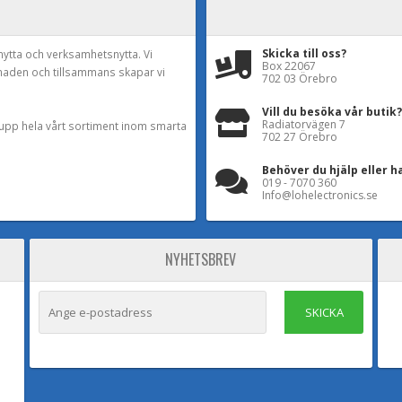
Skicka till oss?
nytta och verksamhetsnytta. Vi
Box 22067
naden och tillsammans skapar vi
702 03 Örebro
Vill du besöka vår butik?
Radiatorvägen 7
a upp hela vårt sortiment inom smarta
702 27 Örebro
Behöver du hjälp eller h
019 - 7070 360
Info@lohelectronics.se
NYHETSBREV
SKICKA