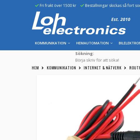
Fri frakt över 1500 kr
Beställningar skickas så fort s
Est. 2010
KOMMUNIKATION
HEMAUTOMATION
BILELEKTRO
Sökning:
Börja skriv för att söka!
HEM
KOMMUNIKATION
INTERNET & NÄTVERK
ROUT