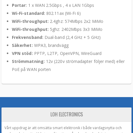
Portar:
1 x WAN 2.5Gbps , 4 x LAN 1Gbps
Wi-Fi-standard:
802.11ax (Wi-Fi 6)
WiFi-throughput:
2.4ghz: 574Mbps 2x2 MiMo
WiFi-throughput:
5ghz: 2402Mbps 3x3 MiMo
Frekvensband:
Dual-band (2,4 GHz + 5 GHz)
Säkerhet:
WPA3, brandvägg
VPN stöd:
PPTP, L2TP, OpenVPN, WireGuard
Strömmatning:
12v (220v strömadapter följer med) eller
PoE på WAN porten
LOH ELECTRONICS
Vårt uppdrag är att omsätta smart elektronik i både vardagsnytta och