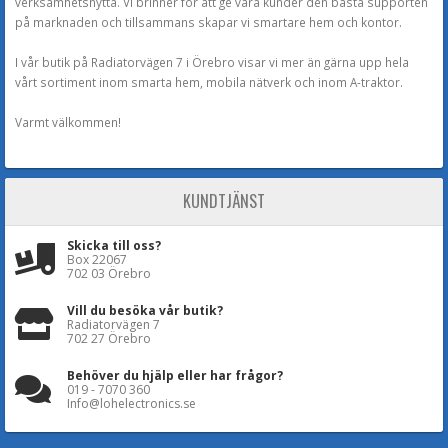
verksamhetsnytta. Vi brinner för att ge våra kunder den bästa supporten
på marknaden och tillsammans skapar vi smartare hem och kontor.
I vår butik på Radiatorvägen 7 i Örebro visar vi mer än gärna upp hela
vårt sortiment inom smarta hem, mobila nätverk och inom A-traktor.
Varmt välkommen!
KUNDTJÄNST
Skicka till oss?
Box 22067
702 03 Örebro
Vill du besöka vår butik?
Radiatorvägen 7
702 27 Örebro
Behöver du hjälp eller har frågor?
019 - 7070 360
Info@lohelectronics.se