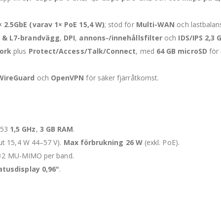
× 2.5GbE (varav 1× PoE 15,4 W)
; stöd för
Multi-WAN
och lastbalans
l & L7-brandvägg
,
DPI
,
annons-/innehållsfilter
och
IDS/IPS 2,3 
ork
plus
Protect/Access/Talk/Connect
, med
64 GB microSD
för 
WireGuard
och
OpenVPN
för säker fjärråtkomst.
A53
1,5 GHz
,
3 GB RAM
.
ut 15,4 W 44–57 V).
Max förbrukning 26 W
(exkl. PoE).
 2×2 MU-MIMO per band.
tusdisplay 0,96"
.