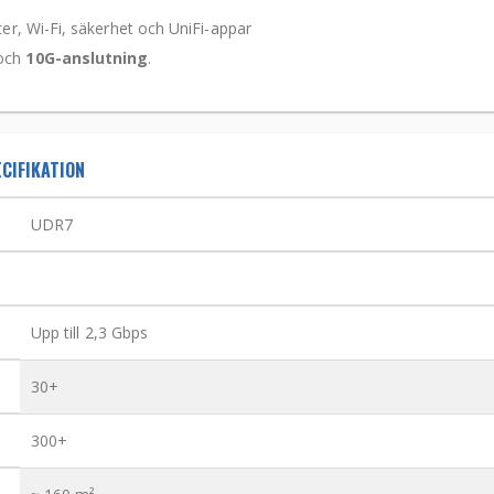
er, Wi-Fi, säkerhet och UniFi-appar
och
10G-anslutning
.
ECIFIKATION
UDR7
Upp till 2,3 Gbps
30+
300+