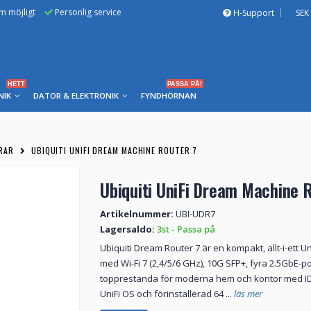
om möjligt
Personlig service
H-Support
SEK
HETT
PASSA PÅ!
NIK
DATOR & ELEKTRONIK
FYNDHÖRNAN
RAR
UBIQUITI UNIFI DREAM MACHINE ROUTER 7
Ubiquiti UniFi Dream Machine 
Artikelnummer:
UBI-UDR7
Lagersaldo:
3st - Passa på
Ubiquiti Dream Router 7 är en kompakt, allt-i-ett
med Wi-Fi 7 (2,4/5/6 GHz), 10G SFP+, fyra 2.5GbE-p
topprestanda för moderna hem och kontor med IDS/
UniFi OS och förinstallerad 64 ...
läs mer