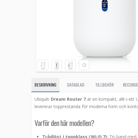
BESKRIVNING
DATABLAD
TILLBEHÖR
RECENSIO
Ubiquiti
Dream Router 7
är en kompakt, allt-i-et
levererar topprestanda för moderna hem och kon
Varför den här modellen?
Trådlöst i toppklass (Wi-Fi 7):
Tri-band med u