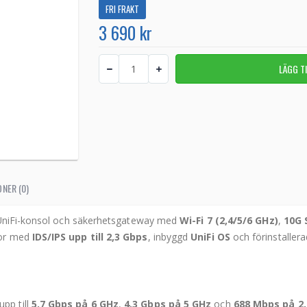
FRI FRAKT
3 690 kr
NER (0)
t UniFi-konsol och säkerhetsgateway med
Wi-Fi 7 (2,4/5/6 GHz)
,
10G 
tor med
IDS/IPS upp till 2,3 Gbps
, inbyggd
UniFi OS
och förinstaller
pp till
5,7 Gbps på 6 GHz
,
4,3 Gbps på 5 GHz
och
688 Mbps på 2