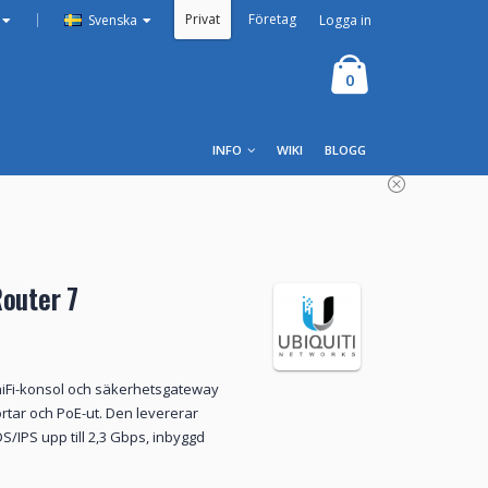
Privat
Företag
|
Logga in
Svenska
0
INFO
WIKI
BLOGG
Router 7
 UniFi-konsol och säkerhetsgateway
ortar och PoE-ut. Den levererar
IPS upp till 2,3 Gbps, inbyggd