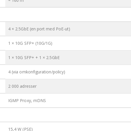
≈ 160 m²
4 × 2.5GbE (en port med PoE-ut)
1 × 10G SFP+ (10G/1G)
1 × 10G SFP+ + 1 × 2.5GbE
4 (via omkonfiguration/policy)
2 000 adresser
IGMP Proxy, mDNS
15,4 W (PSE)