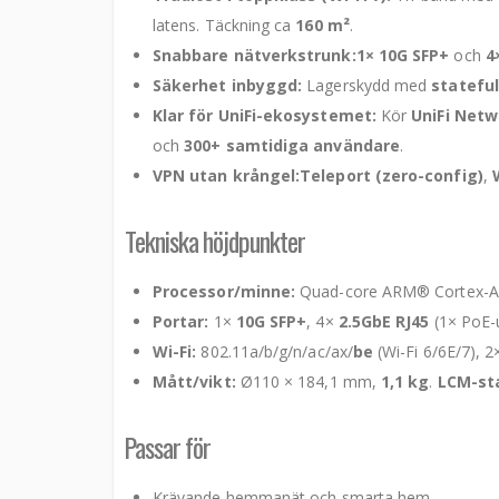
latens. Täckning ca
160 m²
.
Snabbare nätverkstrunk:
1× 10G SFP+
och
4
Säkerhet inbyggd:
Lagerskydd med
statefu
Klar för UniFi-ekosystemet:
Kör
UniFi Netw
och
300+ samtidiga användare
.
VPN utan krångel:
Teleport (zero-config)
,
Tekniska höjdpunkter
Processor/minne:
Quad-core ARM® Cortex-
Portar:
1×
10G SFP+
, 4×
2.5GbE RJ45
(1× PoE-
Wi-Fi:
802.11a/b/g/n/ac/ax/
be
(Wi-Fi 6/6E/7),
Mått/vikt:
Ø110 × 184,1 mm,
1,1 kg
.
LCM-sta
Passar för
Krävande hemmanät och smarta hem