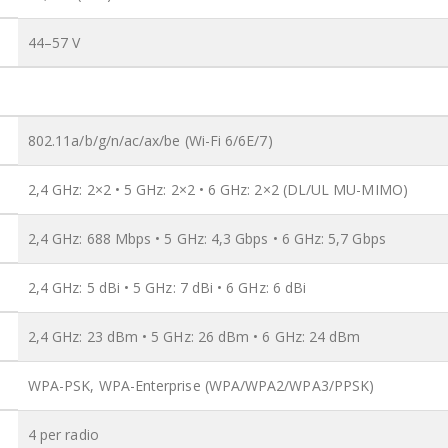
44–57 V
802.11a/b/g/n/ac/ax/be (Wi-Fi 6/6E/7)
2,4 GHz: 2×2 • 5 GHz: 2×2 • 6 GHz: 2×2 (DL/UL MU-MIMO)
2,4 GHz: 688 Mbps • 5 GHz: 4,3 Gbps • 6 GHz: 5,7 Gbps
2,4 GHz: 5 dBi • 5 GHz: 7 dBi • 6 GHz: 6 dBi
2,4 GHz: 23 dBm • 5 GHz: 26 dBm • 6 GHz: 24 dBm
WPA-PSK, WPA-Enterprise (WPA/WPA2/WPA3/PPSK)
4 per radio