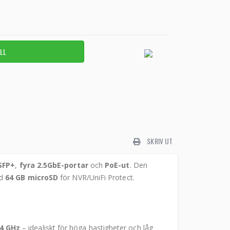
SKRIV UT
SFP+
,
fyra 2.5GbE-portar
och
PoE-ut
. Den
ad
64 GB microSD
för NVR/UniFi Protect.
,4 GHz
– idealiskt för höga hastigheter och låg