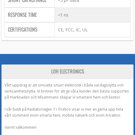
SHUNT CAPACITANCE
<5 pF data
RESPONSE TIME
<1 ns
CERTIFICATIONS
CE, FCC, IC, UL
LOH ELECTRONICS
Vårt uppdrag är att omsätta smart elektronik i både vardagsnytta och
verksamhetsnytta. Vi brinner för att ge våra kunder den bästa supporten
på marknaden och tillsammans skapar vi smartare hem och kontor.
I vår butik på Radiatorvägen 7 i Örebro visar vi mer än gärna upp hela
vårt sortiment inom smarta hem, mobila nätverk och inom A-traktor.
Varmt välkommen!