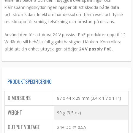
enkel att placera och den inbyggda överspännings- och
klämspänningsskyddningen hjälper till att skydda både data-
och strömsidan. Injektorn har dessutom fjärr-reset och fysisk
resetknapp för smidig felsökning och omstart på distans.
Använd den för att driva 24 V passiva PoE-produkter upp till 12
W där du vill behålla full gigabithastighet i länken. Kontrollera
alltid att din enhet uttryckligen stödjer
24 V passiv PoE.
PRODUKT­SPECIFICERING
DIMENSIONS
87 x 44 x 29 mm (3.4 x 1.7 x 1.1")
WEIGHT
99 g (3.5 oz)
OUTPUT VOLTAGE
24V DC @ 0.5A