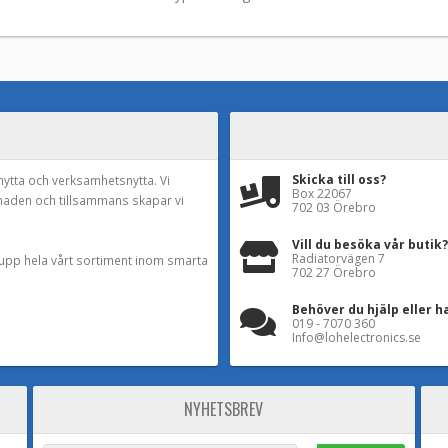
Skicka till oss?
nytta och verksamhetsnytta. Vi
Box 22067
naden och tillsammans skapar vi
702 03 Örebro
Vill du besöka vår butik?
Radiatorvägen 7
a upp hela vårt sortiment inom smarta
702 27 Örebro
Behöver du hjälp eller h
019 - 7070 360
Info@lohelectronics.se
NYHETSBREV