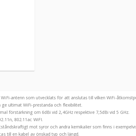
Fi-antenn som utvecklats för att anslutas till vilken WiFi-åtkomstp
e ultimat WiFi-prestanda och flexibilitet.
al förstärkning om 6dBi vid 2,4GHz respektive 7,5dBi vid 5 GHz.
2.11n, 802.11ac WiFI.
tståndskraftigt mot syror och andra kemikalier som finns i exempelvi
s till en kabel av önskad typ och längd.