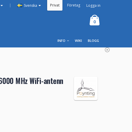
Privat
Företag
|
Logga in
Svenska
0
INFO
WIKI
BLOGG
6000 MHz WiFi-antenn