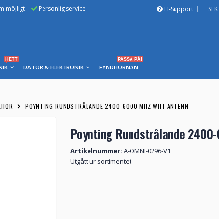
om möjligt
Personlig service
H-Support
SEK
HETT
PASSA PÅ!
NIK
DATOR & ELEKTRONIK
FYNDHÖRNAN
EHÖR
POYNTING RUNDSTRÅLANDE 2400-6000 MHZ WIFI-ANTENN
Poynting Rundstrålande 2400-
Artikelnummer:
A-OMNI-0296-V1
Utgått ur sortimentet