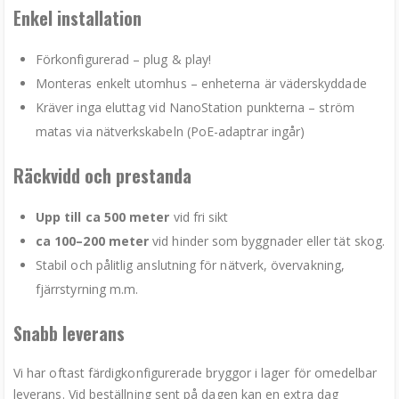
Enkel installation
Förkonfigurerad – plug & play!
Monteras enkelt utomhus – enheterna är väderskyddade
Kräver inga eluttag vid NanoStation punkterna – ström
matas via nätverkskabeln (PoE-adaptrar ingår)
Räckvidd och prestanda
Upp till ca 500 meter
vid fri sikt
ca 100–200 meter
vid hinder som byggnader eller tät skog.
Stabil och pålitlig anslutning för nätverk, övervakning,
fjärrstyrning m.m.
Snabb leverans
Vi har oftast färdigkonfigurerade bryggor i lager för omedelbar
leverans. Vid beställning sent på dagen kan en extra dag