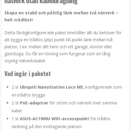
nätverk utan kabeldragning
Skapa en stabil och pålitlig länk mellan två nätverk –
helt trådlöst!
Detta färdigkonfigurerade paket innehåller allt du behöver för
att bygga en trådlös (ptp) punkt-till-punkt-länk mellan två
platser, t.ex. mellan ditt hem och ett garage, kontor eller
gäststuga. Du får en lösning som fungerar som en lång
osynlig nätverkskabel.
Vad ingår i paketet
2 st
Ubiquiti NanoStation Loco M5
, konfigurerade som
en trådlös brygga
2 st
PoE-adaptrar
för ström och nätverk över samma
kabel
1 st
ASUS-AC1900U
WiFi-accesspunkt
för trådlös
täckning på den mottagande platsen