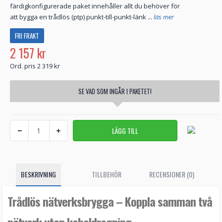
färdigkonfigurerade paket innehåller allt du behöver för
att bygga en trådlös (ptp) punkt-till-punkt-länk ...
läs mer
FRI FRAKT
2 157 kr
Ord. pris 2 319 kr
SE VAD SOM INGÅR I PAKETET!
BESKRIVNING
TILLBEHÖR
RECENSIONER (0)
Trådlös nätverksbrygga – Koppla samman två