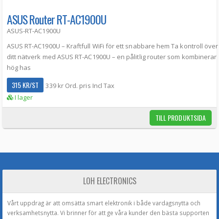
ASUS Router RT-AC1900U
ASUS-RT-AC1900U
ASUS RT-AC1900U – Kraftfull WiFi för ett snabbare hem Ta kontroll över
ditt nätverk med ASUS RT-AC1900U – en pålitlig router som kombinerar
hög has
315 KR/ST
339 kr Ord. pris Incl Tax
I lager
TILL PRODUKTSIDA
LOH ELECTRONICS
Vårt uppdrag är att omsätta smart elektronik i både vardagsnytta och
verksamhetsnytta. Vi brinner för att ge våra kunder den bästa supporten