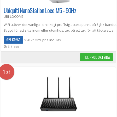
Ubiquiti NanoStation Loco M5 - 5GHz
UBI-LOCOM5
WiFi utöver det vanliga - en riktigt proffsig accesspunkt på 5ghz bandet
Byggd för att sitta inom eller utomhus, tex på ett tak för att täcka ett s
921 KR/ST
990 kr Ord. pris Incl Tax
Ej i lager
TILL PRODUKTSIDA
1 st