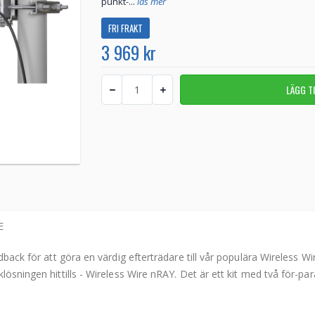
punkt-...
läs mer
FRI FRAKT
3 969 kr
E
dback för att göra en värdig efterträdare till vår populära Wireless W
klösningen hittills - Wireless Wire nRAY. Det är ett kit med två för-