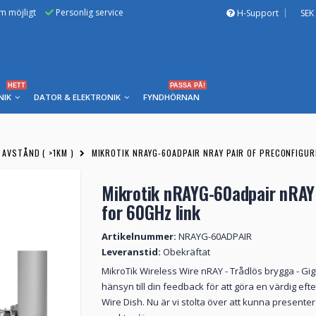
om möjligt
Personlig service
H-Support
SEK
HETT
PASSA PÅ!
NIK
DATOR & ELEKTRONIK
FYNDHÖRNAN
 AVSTÅND ( >1KM )
MIKROTIK NRAYG-60ADPAIR NRAY PAIR OF PRECONFIGUR
Mikrotik nRAYG-60adpair nRAY 
for 60GHz link
Artikelnummer:
NRAYG-60ADPAIR
Leveranstid:
Obekräftat
MikroTik Wireless Wire nRAY - Trådlös brygga - Gig
hänsyn till din feedback för att göra en värdig eft
Wire Dish. Nu är vi stolta över att kunna present