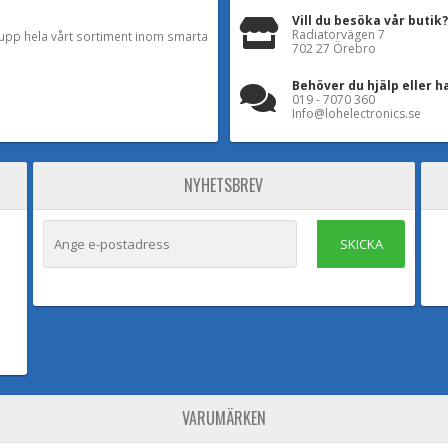
Vill du besöka vår butik?
Radiatorvägen 7
a upp hela vårt sortiment inom smarta
702 27 Örebro
Behöver du hjälp eller h
019 - 7070 360
Info@lohelectronics.se
NYHETSBREV
SKICKA
VARUMÄRKEN