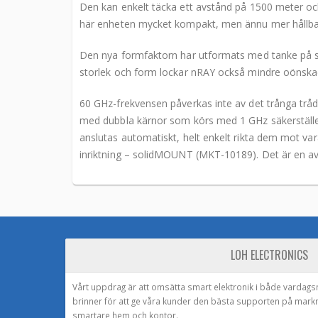
Den kan enkelt täcka ett avstånd på 1500 meter och
här enheten mycket kompakt, men ännu mer hållbar
Den nya formfaktorn har utformats med tanke på sn
storlek och form lockar nRAY också mindre oönskad
60 GHz-frekvensen påverkas inte av det trånga trådl
med dubbla kärnor som körs med 1 GHz säkerställer
anslutas automatiskt, helt enkelt rikta dem mot var
inriktning – solidMOUNT (MKT-10189). Det är en ava
LOH ELECTRONICS
Vårt uppdrag är att omsätta smart elektronik i både vardags
brinner för att ge våra kunder den bästa supporten på mark
smartare hem och kontor.