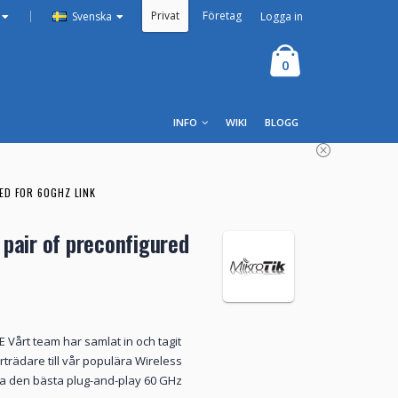
Privat
Företag
|
Logga in
Svenska
0
INFO
WIKI
BLOGG
ED FOR 60GHZ LINK
pair of preconfigured
E Vårt team har samlat in och tagit
erträdare till vår populära Wireless
era den bästa plug-and-play 60 GHz