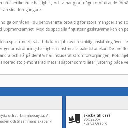
 nå fiberliknande hastighet, och vi har gjort några omfattande förb
 än sina föregångare.
öiga områden - du behöver inte oroa dig för stora mängder snö som
 uppmärksamhet. Med de speciella finjusteringsskruvarna kan en per
ösa spektrumet, så att du kan njuta av en smidig anslutning även i en
 genomströmningshastighet i nästan alla paketstorlekar. De medfölj
andra och slå på dem! Vi har inkluderat strömförsörjningen, PoE-injek
ncerad stolp-monterad metalladapter som tillåter justering både vert
Skicka till oss?
nytta och verksamhetsnytta. Vi
Box 22067
naden och tillsammans skapar vi
702 03 Örebro