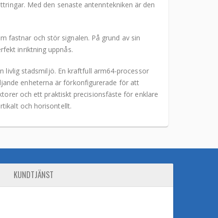
ättringar. Med den senaste antenntekniken är den
 fastnar och stör signalen. På grund av sin
fekt inriktning uppnås.
 livlig stadsmiljö. En kraftfull arm64-processor
ande enheterna är förkonfigurerade för att
torer och ett praktiskt precisionsfäste för enklare
ikalt och horisontellt.
KUNDTJÄNST