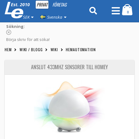
PRIVAT
FÖRETAG
Est. 2010
0
SEK
Svenska
Sökning:
Börja skriv för att söka!
HEM
WIKI / BLOGG
WIKI
HEMAUTOMATION
ANSLUT 433MHZ SENSORER TILL HOMEY