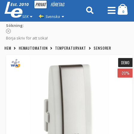
PRIVAT
FÖRETAG
Est. 2010
0
SEK
Svenska
Sökning:
Börja skriv för att söka!
HEM
HEMAUTOMATION
TEMPERATURVAKT
SENSORER
DEMO
-20%