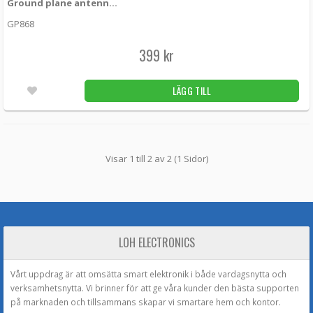
Ground plane antenn för Z-Wave/LoRa (868Mhz) med SMA-hane
GP868
399 kr
LÄGG TILL
Visar 1 till 2 av 2 (1 Sidor)
LOH ELECTRONICS
Vårt uppdrag är att omsätta smart elektronik i både vardagsnytta och
verksamhetsnytta. Vi brinner för att ge våra kunder den bästa supporten
på marknaden och tillsammans skapar vi smartare hem och kontor.