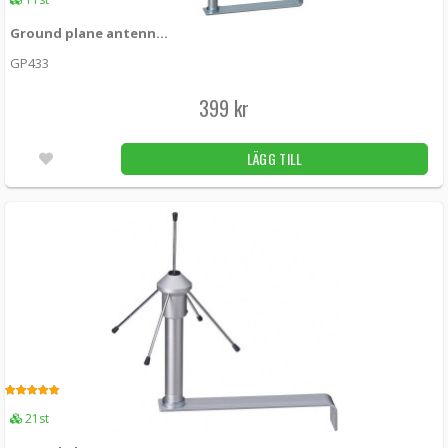
(868Mhz) med SMA-hane
GP868 -
Aurel
Ground plane antenn för Tellstick Net/ZNet (433Mhz) med SMA-hane
GP433
399 kr
LÄGG I KUNDVAGN
5.00
399 kr
21st
LÄGG TILL
5.00
21st