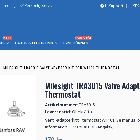
om möjligt
Personlig service
H-Support
SEK
HETT
PASSA PÅ!
NIK
DATOR & ELEKTRONIK
FYNDHÖRNAN
MILESIGHT TRA3015 VALVE ADAPTER KIT FOR WT101 THERMOSTAT
Milesight TRA3015 Valve Adapt
Thermostat
Artikelnummer:
TRA3015
Leveranstid:
Obekräftat
Ventil-adapterkit till termostat WT101. Se manual
information. Manual PDF (engelsk)