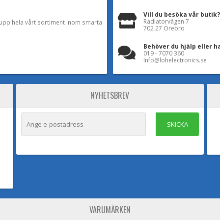
Vill du besöka vår butik?
Radiatorvägen 7
a upp hela vårt sortiment inom smarta
702 27 Örebro
Behöver du hjälp eller h
019 - 7070 360
Info@lohelectronics.se
NYHETSBREV
SKICKA
VARUMÄRKEN