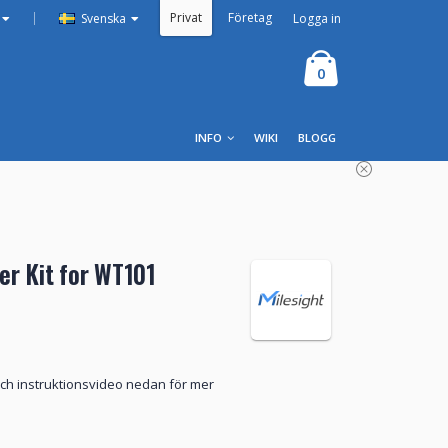
Privat
Företag
|
Logga in
Svenska
0
INFO
WIKI
BLOGG
er Kit for WT101
 och instruktionsvideo nedan för mer