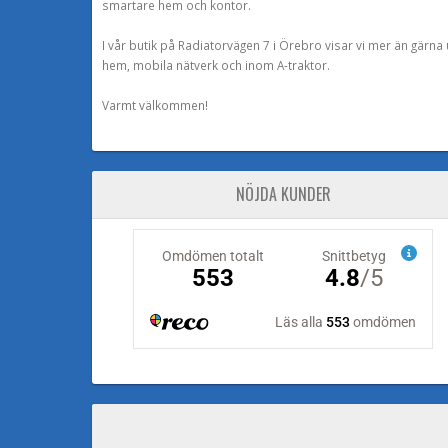
smartare hem och kontor.
I vår butik på Radiatorvägen 7 i Örebro visar vi mer än gärn
hem, mobila nätverk och inom A-traktor.
Varmt välkommen!
NÖJDA KUNDER