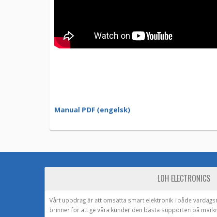
Manual PDF (engelsk)
LOH ELECTRONICS
Vårt uppdrag är att omsätta smart elektronik i både vardags
brinner för att ge våra kunder den bästa supporten på mark