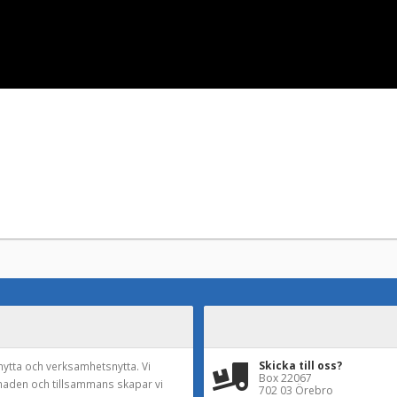
Skicka till oss?
nytta och verksamhetsnytta. Vi
Box 22067
naden och tillsammans skapar vi
702 03 Örebro