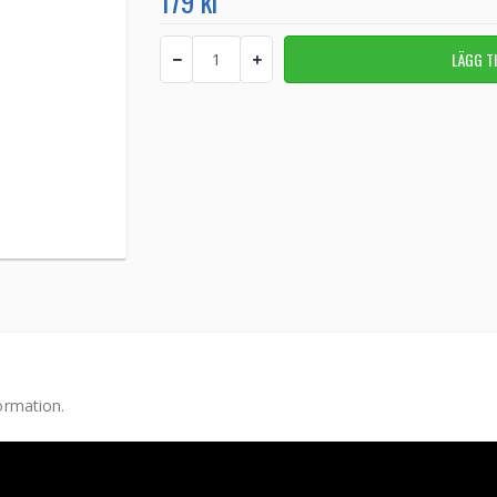
179 kr
ormation.