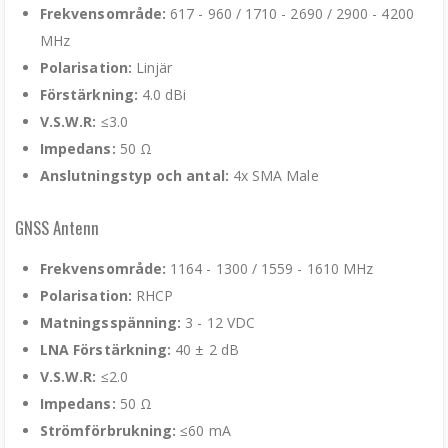
Frekvensområde:
617 - 960 / 1710 - 2690 / 2900 - 4200
MHz
Polarisation:
Linjär
Förstärkning:
4.0 dBi
V.S.W.R:
≤3.0
Impedans:
50 Ω
Anslutningstyp och antal:
4x SMA Male
GNSS Antenn
Frekvensområde:
1164 - 1300 / 1559 - 1610 MHz
Polarisation:
RHCP
Matningsspänning:
3 - 12 VDC
LNA Förstärkning:
40 ± 2 dB
V.S.W.R:
≤2.0
Impedans:
50 Ω
Strömförbrukning:
≤60 mA