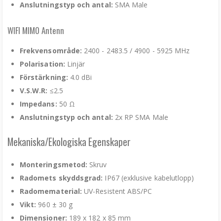
Anslutningstyp och antal:
SMA Male
WIFI MIMO Antenn
Frekvensområde:
2400 - 2483.5 / 4900 - 5925 MHz
Polarisation:
Linjär
Förstärkning:
4.0 dBi
V.S.W.R:
≤2.5
Impedans:
50 Ω
Anslutningstyp och antal:
2x RP SMA Male
Mekaniska/Ekologiska Egenskaper
Monteringsmetod:
Skruv
Radomets skyddsgrad:
IP67 (exklusive kabelutlopp)
Radomematerial:
UV-Resistent ABS/PC
Vikt:
960 ± 30 g
Dimensioner:
189 x 182 x 85 mm