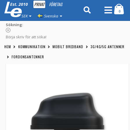
PRIVAT
FÖRETAG
Est. 2010
0
SEK
Svenska
Sökning:
Börja skriv för att söka!
HEM
KOMMUNIKATION
MOBILT BREDBAND
3G/4G/5G ANTENNER
FORDONSANTENNER