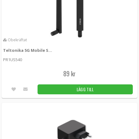
Obekräftat
Teltonika 5G Mobile SMA Antenna
PR1US540
89 kr
LÄGG TILL