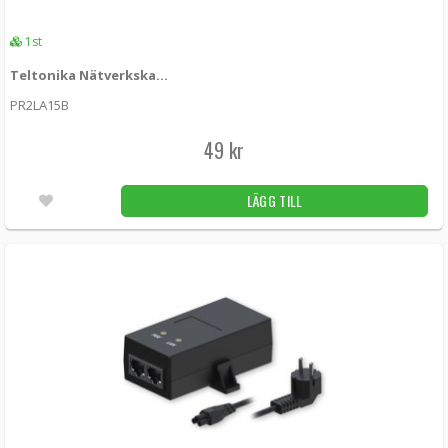
1st
Teltonika Nätverkskabel 1.5m - Vit
PR2LA15B
49 kr
LÄGG TILL