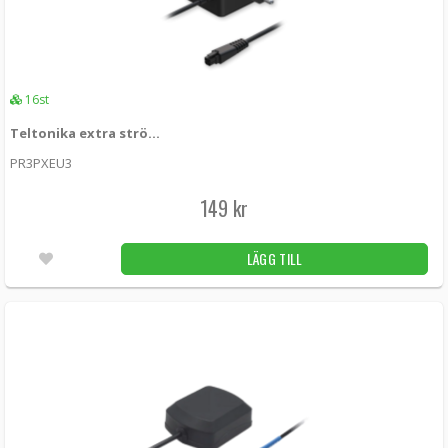
16st
Teltonika extra strömadapter till RUTxxx 18W (EU)
PR3PXEU3
149 kr
LÄGG TILL