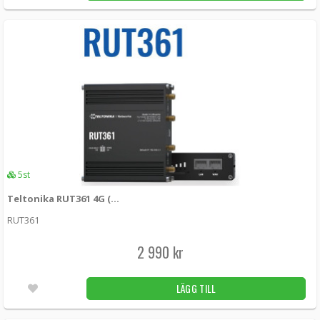
75 kr
LÄGG I KUNDVAGN
3st
Teltonika 4-pin strömkabel med I/O
PR2FK20M -
Teltonika
149 kr
LÄGG I KUNDVAGN
16st
5st
Teltonika RUT361 4G (LTE) – Cat 6 up to 300 Mbps, 3G – Up to 42 Mbps
RUT361
2 990 kr
LÄGG TILL