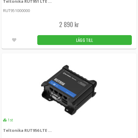
Teltonika RUT951 LTE 3G/4G router med dubbla simkort
RUTX12 -
Teltonika
RUT951000000
6 390 kr
LÄGG I KUNDVAGN
4st
2 890 kr
Teltonika RUTX14 DUAL LTE Cat12 router
LÄGG TILL
med dubbla SIM-kort, WiFi och BLE
RUTX14000000 -
Teltonika
5 190 kr
LÄGG I KUNDVAGN
2st
Teltonika RUT360 4G (LTE) – Cat 6 up to 300
Mbps, 3G – Up to 42 Mbps
RUT360000000 -
Teltonika
2 790 kr
LÄGG I KUNDVAGN
4.00
1st
2st
Teltonika RUT956 LTE 4G router med RS232/RS485 I/O
Teltonika RUT361 4G (LTE) – Cat 6 up to 300