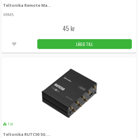
Teltonika Remote Management System (RMS) - 1st Enhet
XRMS
45 kr
LÄGG TILL
1st
Teltonika RUTC50 5G Cat20 router med WiFi 6