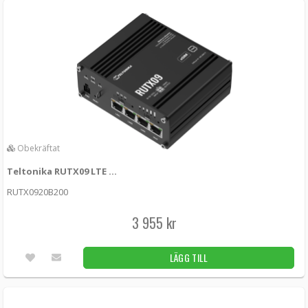
Obekräftat
Teltonika RUTX09 LTE Cat6 router med dubbla SIM-kort
RUTX0920B200
3 955 kr
LÄGG TILL