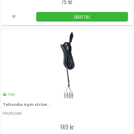
75 kr
LÄGG TILL
16st
Teltonika 4-pin strömkabel med I/O
PR2FK20M
149 kr