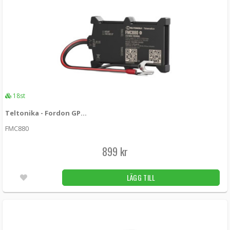
18st
Teltonika - Fordon GPS-spårare FMC880 - LTE
FMC880
899 kr
LÄGG TILL