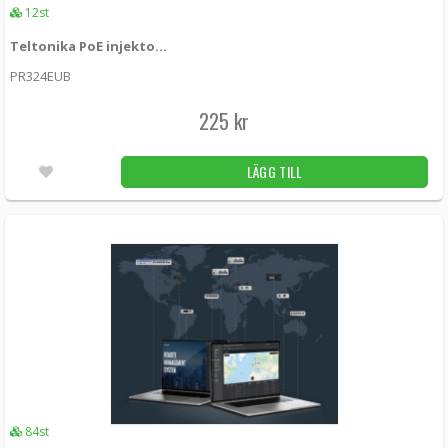
12st
Teltonika PoE injektor RUTxxx 24W (EU)
PR324EUB
225 kr
LÄGG TILL
84st