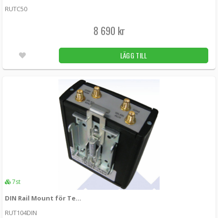
RUTC50
8 690 kr
LÄGG TILL
7st
DIN Rail Mount för Teltonika RUTXXX
RUT104DIN