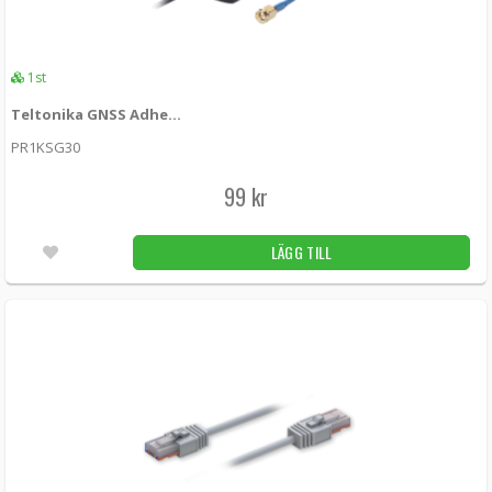
1st
Teltonika GNSS Adhesive SMA Antenna
PR1KSG30
99 kr
LÄGG TILL