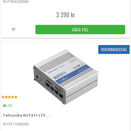
RUT956200000
Mbps, 3G – Up to 42 Mbps
RUT361 -
Teltonika
3 290 kr
2 990 kr
LÄGG I KUNDVAGN
5st
LÄGG TILL
Teltonika RUTX09 LTE Cat6 router med
dubbla SIM-kort
REKOMMENDERAD
RUTX0920B200 -
Teltonika
3 955 kr
LÄGG I KUNDVAGN
Obekräftat
Teltonika - Fordon GPS-spårare FMC880 -
LTE
5.00
2st
FMC880 -
Teltonika
Teltonika RUTX11 LTE Cat6 router med dubbla SIM-kort och WiFi
899 kr
LÄGG I KUNDVAGN
18st
RUTX11000000