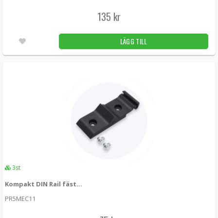
135 kr
LÄGG TILL
3st
Kompakt DIN Rail fäste för Teltonika
PR5MEC11