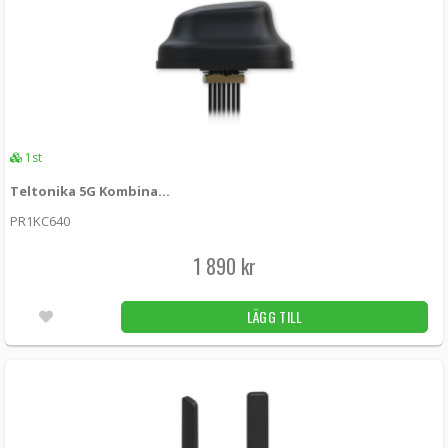
1st
Teltonika 5G Kombinationsantenn med 4x4 MIMO 2x2 WiFi och GPS
PR1KC640
1 890 kr
LÄGG TILL