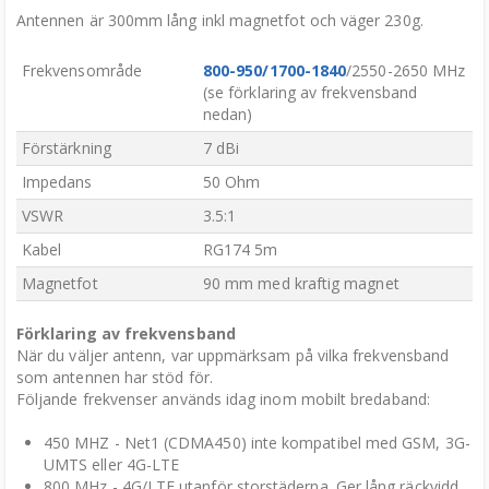
Antennen är 300mm lång inkl magnetfot och väger 230g.
Frekvensområde
800-950/1700-1840
/2550-2650 MHz
(se förklaring av frekvensband
nedan)
Förstärkning
7 dBi
Impedans
50 Ohm
VSWR
3.5:1
Kabel
RG174 5m
Magnetfot
90 mm med kraftig magnet
Förklaring av frekvensband
När du väljer antenn, var uppmärksam på vilka frekvensband
som antennen har stöd för.
Följande frekvenser används idag inom mobilt bredaband:
450 MHZ - Net1 (CDMA450) inte kompatibel med GSM, 3G-
UMTS eller 4G-LTE
800 MHz - 4G/LTE utanför storstäderna. Ger lång räckvidd.