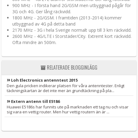
900 MHz - I första hand 2G/GSM men utbyggnad pågår för
3G och 4G. Ger lång räckvidd.
1800 MHz - 2G/GSM. I framtiden (2013-2014) kommer
utbyggnad av 4G på detta band
2170 MHz - 3G i hela Sverige normalt upp till 3 km räckvidd.
2600 MHz - 4G/LTE i Storstäder/City. Extremt kort räckvidd.
Ofta mindre än 500m.
RELATERADE BLOGGINLÄGG
Loh Electronics antenntest 2015
Den gula pricken indikerar platsen för våra antenntester. Enligt
täckningskartan är det inte mer än grundtäckning på pla...
Extern antenn till E5186
Huawei E5186s har funnits ute på marknaden ett tag nu och visar
sig vara en vettig router. Men hur vettig routern än är ...