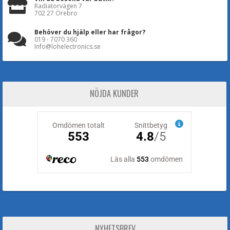
Radiatorvägen 7
702 27 Örebro
Behöver du hjälp eller har frågor?
019 - 7070 360
Info@lohelectronics.se
NÖJDA KUNDER
NYHETSBREV