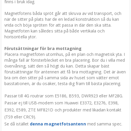
finns i bruk idag.
Magnetfotens båda spröt går att skruva av vid transport, och
när de sitter på plats har de en ledad konstruktion så du kan
vrida och böja spröten för att passa in där den ska sitta.
Magnetfoten kan således sitta på både vertikala och
horisontella ytor.
Förutsättningar för bra mottagning
Placera magnetfoten utomhus, på en plan och magnetisk yta. I
många fall är fönsterblecket en bra placering. Bor du i villa med
övervåning, sätt den så högt du kan. Detta skapar bäst
förutsättningar för antennen att få bra mottagning. Det är även
bra om den sitter på samma sida av huset som vätter emot
basstationen, är du osäker, testa dig fram till bästa placering.
Passar till 4G routrar som E5186, B593, DWR923 eller MF28G.
Passar ej till USB-modem som Huawei E3372, E3276, E398,
E392, E589, ZTE MF821D och produkter med likadan kontakt
(TS9 eller CRC9).
Se då istället
denna magnetfotsantenn
med samma spec.