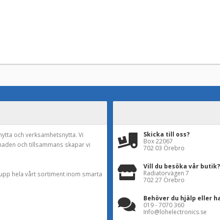
Skicka till oss?
nytta och verksamhetsnytta. Vi
Box 22067
naden och tillsammans skapar vi
702 03 Örebro
Vill du besöka vår butik?
Radiatorvägen 7
a upp hela vårt sortiment inom smarta
702 27 Örebro
Behöver du hjälp eller h
019 - 7070 360
Info@lohelectronics.se