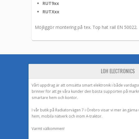
RUT9xx
RUTXxx
Möjliggör montering på tex. Top hat rail EN 50022.
LOH ELECTRONICS
Vårt uppdrag är att omsätta smart elektronik i både vardags
brinner för att ge våra kunder den bästa supporten på mark
smartare hem och kontor.
I vår butik på Radiatorvägen 7 i Örebro visar vi mer än gärn
hem, mobila nätverk och inom A-traktor.
Varmt välkommen!