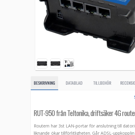
BESKRIVNING
DATABLAD
TILLBEHÖR
RECENSIO
RUT-950 från Teltonika, driftsäker 4G route
Routern har 3st LAN-portar för anslutning till dato
liknande ökar tillförlitligheten. Går ADSL-uppkoppl