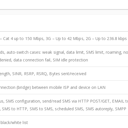
– Cat 4 up to 150 Mbps, 3G – Up to 42 Mbps, 2G – Up to 236.8 kbps
ds, auto-switch cases: weak signal, data limit, SMS limit, roaming, n
enied, data connection fail, SIM idle protection
rength, SINR, RSRP, RSRQ, Bytes sent/received
nnection (bridge) between mobile ISP and device on LAN
us, SMS configuration, send/read SMS via HTTP POST/GET, EMAIL 
, SMS to HTTP, SMS to SMS, scheduled SMS, SMS autoreply, SMPP
black/white list