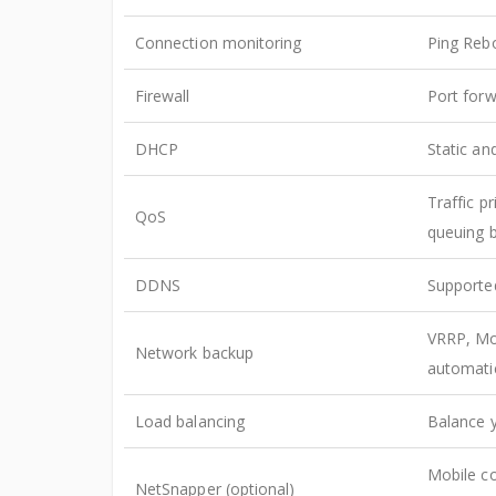
Connection monitoring
Ping Rebo
Firewall
Port forw
DHCP
Static an
Traffic pr
QoS
queuing b
DDNS
Supported
VRRP, Mob
Network backup
automatic
Load balancing
Balance y
Mobile co
NetSnapper (optional)