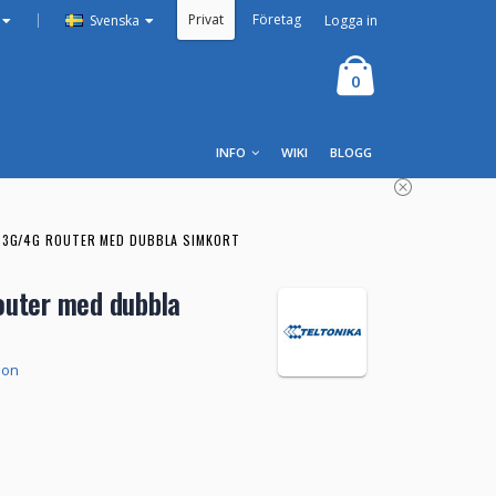
Privat
Företag
|
Logga in
Svenska
0
INFO
WIKI
BLOGG
E 3G/4G ROUTER MED DUBBLA SIMKORT
outer med dubbla
ion