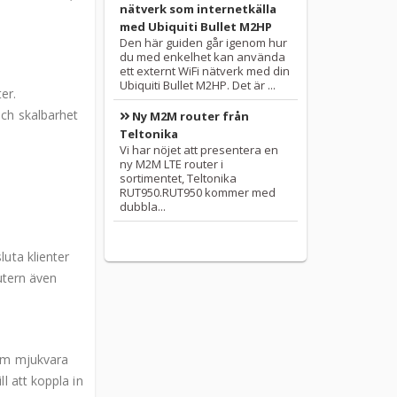
nätverk som internetkälla
med Ubiquiti Bullet M2HP
Den här guiden går igenom hur
du med enkelhet kan använda
ett externt WiFi nätverk med din
Ubiquiti Bullet M2HP. Det är ...
er.
och skalbarhet
Ny M2M router från
Teltonika
Vi har nöjet att presentera en
ny M2M LTE router i
sortimentet, Teltonika
RUT950.RUT950 kommer med
dubbla...
luta klienter
outern även
som mjukvara
l att koppla in