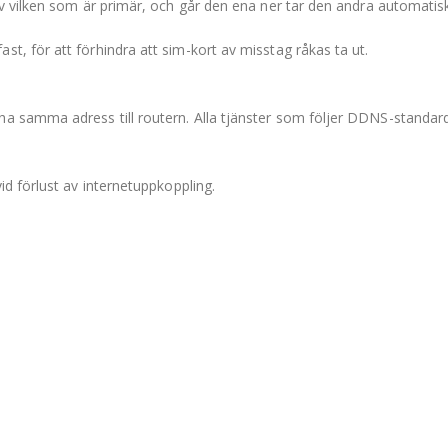
lv vilken som är primär, och går den ena ner tar den andra automatisk
t, för att förhindra att sim-kort av misstag råkas ta ut.
a samma adress till routern. Alla tjänster som följer DDNS-standard
id förlust av internetuppkoppling.