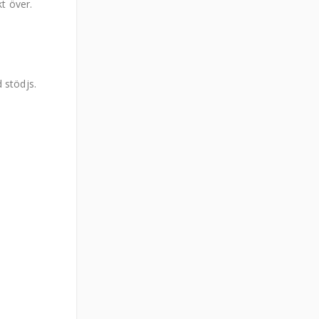
t över.
 stödjs.