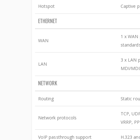
Hotspot
Captive p
ETHERNET
1 x WAN p
WAN
standard
3 x LAN p
LAN
MDI/MDI
NETWORK
Routing
Static ro
TCP, UDP
Network protocols
VRRP, PP
VoIP passthrough support
H.323 and