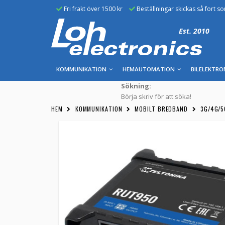
Fri frakt över 1500 kr
Beställningar skickas så fort s
Est. 2010
KOMMUNIKATION
HEMAUTOMATION
BILELEKTRO
Sökning:
Börja skriv för att söka!
HEM
KOMMUNIKATION
MOBILT BREDBAND
3G/4G/