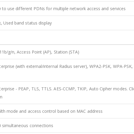
ty to use different PDNs for multiple network access and services
, Used band status display
11b/g/n, Access Point (AP), Station (STA)
erprise (with external/internal Radius server), WPA2-PSK, WPA-PSK
erprise - PEAP, TLS, TTLS. AES-CCMP, TKIP, Auto Cipher modes. Cli
on
alth mode and access control based on MAC address
0 simultaneous connections