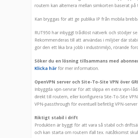
routern kan alternera mellan simkorten baserat på ti
Kan bryggas för att ge publika IP från mobila brebba
RUT950 har inbyggt trådlöst nätverk och stödjer se
Rekommenderas till att användas i miljöer där stabi
gör den ett lika bra jobb i industrimiljö, rörande f
Söker du en lösning tillsammans med abonn
Klicka här
för mer information.
OpenVPN server och Site-To-Site VPN över GRE
Inbyggda vpn-servrar för att slippa en extra vpn-lå
direkt till routern, eller konfigurera Site-To-Site V
VPN-passthrough för eventuell befintlig VPN-server
Riktigt stabil i drift
Produkten är byggt för att vara så stabil och drif
och kan starta om routern ifall tex. nätåtkomst skul