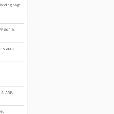
 landing page
EE 802.3u
rts auto
LS, ARP,
ets