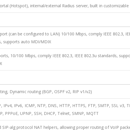
ortal (Hotspot), internal/external Radius server, built in customizable
ort (can be configured to LAN) 10/100 Mbps, comply IEEE 802.3, IE
s, supports auto MDI/MDIX
orts, 10/100 Mbps, comply IEEE 802.3, IEEE 802.3u standards, suppo
X
uting, Dynamic routing (BGP, OSPF v2, RIP v1/v2)
, IPv4, IPv6, ICMP, NTP, DNS, HTTP, HTTPS, FTP, SMTP, SSL v3, T
P, PPPoE, UPNP, SSH, DHCP, Telnet, SMNP, MQTT
 SIP-alg protocol NAT helpers, allowing proper routing of VoIP pack