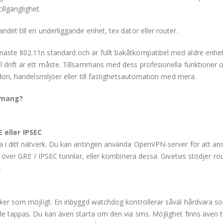
llgänglighet.
ndet till en underliggande enhet, tex dator eller router.
naste 802.11n standard och är fullt bakåtkompatibel med äldre enhet
l drift är ett måste. Tillsammans med dess profesionella funktioner 
ordon, handelsmiljöer eller till fastighetsautomation med mera.
emang?
 eller IPSEC
da i ditt nätverk. Du kan antingen använda OpenVPN-server för att ans
PN över GRE / IPSEC tunnlar, eller kombinera dessa. Givetvis stödjer r
.
tsäker som möjligt. En inbyggd watchdog kontrollerar såväl hårdvara 
le tappas. Du kan även starta om den via sms. Möjlighet finns även til