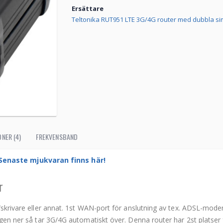
Ersättare
Teltonika RUT951 LTE 3G/4G router med dubbla si
NER (4)
FREKVENSBAND
Senaste mjukvaran finns här!
r
r/skrivare eller annat. 1st WAN-port för anslutning av tex. ADSL-mode
ingen ner så tar 3G/4G automatiskt över. Denna router har 2st platser 