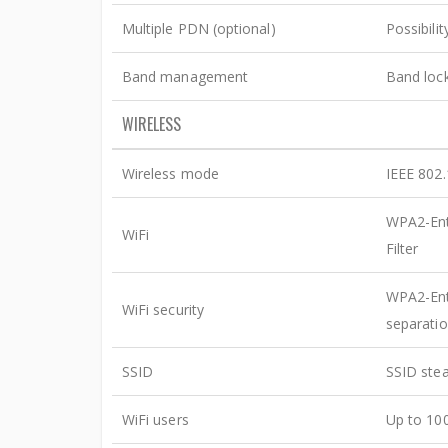
Multiple PDN (optional)
Possibili
Band management
Band lock
WIRELESS
Wireless mode
IEEE 802.
WPA2-Ent
WiFi
Filter
WPA2-Ent
WiFi security
separati
SSID
SSID ste
WiFi users
Up to 10