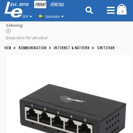
PRIVAT
FÖRETAG
Est. 2010
0
SEK
Svenska
Sökning:
Börja skriv för att söka!
HEM
KOMMUNIKATION
INTERNET & NÄTVERK
SWITCHAR