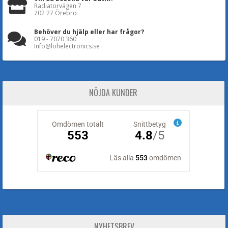
Radiatorvägen 7
702 27 Örebro
Behöver du hjälp eller har frågor?
019 - 7070 360
Info@lohelectronics.se
NÖJDA KUNDER
NYHETSBREV