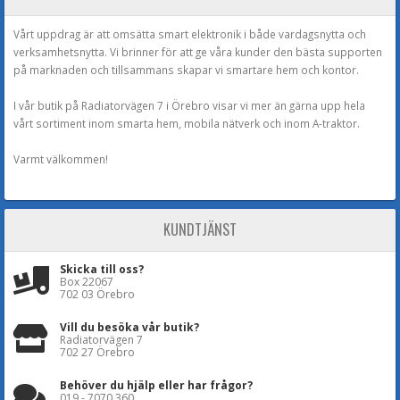
Vårt uppdrag är att omsätta smart elektronik i både vardagsnytta och
verksamhetsnytta. Vi brinner för att ge våra kunder den bästa supporten
på marknaden och tillsammans skapar vi smartare hem och kontor.
I vår butik på Radiatorvägen 7 i Örebro visar vi mer än gärna upp hela
vårt sortiment inom smarta hem, mobila nätverk och inom A-traktor.
Varmt välkommen!
KUNDTJÄNST
Skicka till oss?
Box 22067
702 03 Örebro
Vill du besöka vår butik?
Radiatorvägen 7
702 27 Örebro
Behöver du hjälp eller har frågor?
019 - 7070 360