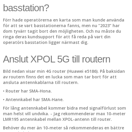
basstation?
Förr hade operatörerna en karta som man kunde använda
för att se vart basstationerna fanns, men nu ”2023” har
dom tyvärr tagit bort den möjligheten. Och nu måste du
ringa deras kundsupport för att få reda på vart din
operatörs basstation ligger närmast dig.
Anslut XPOL 5G till routern
Bild nedan visar min 4G router (Huawei e5186). På baksidan
av routern finns det en lucka som man tar bort för att
ansluta antennkablarna till routern.
• Router har SMA-Hona.
• Antennkabel har SMA-Hane.
För lång antennkabel kommer bidra med signalförlust som
man helst vill undvika. - Jag rekommenderar max 10-meter
LMR195 antennkabel mellan XPOL-antenn till router.
Behöver du mer än 10-meter så rekommenderas en bättre