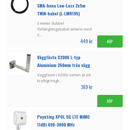
SMA-hona Low-Loss 2x5m
TWIN-kabel (L-LMR195)
5 meter dubbel
förlängningskabel antenn med
S...
449 kr
KÖP
Väggfäste X2006 L-typ
Aluminium 350mm från vägg
Väggfäste i X200x-serien är ett
kraftigt högk...
369 kr
KÖP
Poynting XPOL 5G LTE MIMO
11dBi 698-3800 MHz