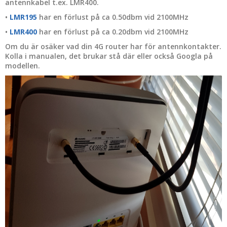
antennkabel t.ex. LMR400.
•
LMR195
har en förlust på ca 0.50dbm vid 2100MHz
•
LMR400
har en förlust på ca 0.20dbm vid 2100MHz
Om du är osäker vad din 4G router har för antennkontakter.
Kolla i manualen, det brukar stå där eller också Googla på
modellen.