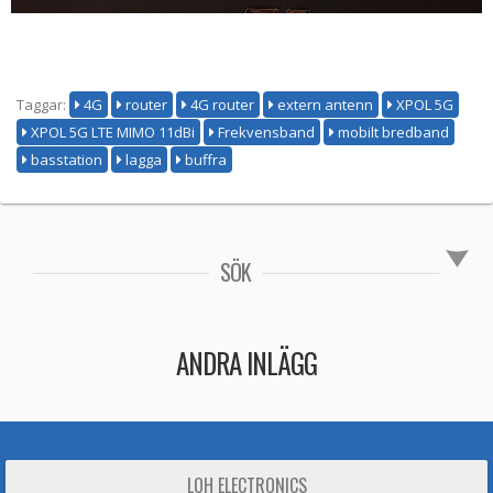
Taggar:
4G
router
4G router
extern antenn
XPOL 5G
XPOL 5G LTE MIMO 11dBi
Frekvensband
mobilt bredband
basstation
lagga
buffra
SÖK
ANDRA INLÄGG
LOH ELECTRONICS