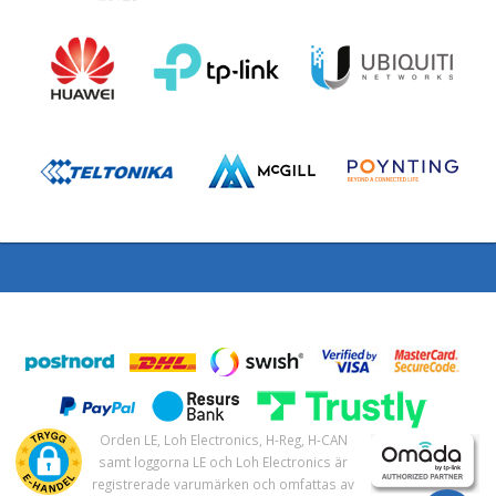
Orden LE, Loh Electronics, H-Reg, H-CAN
samt loggorna LE och Loh Electronics är
registrerade varumärken och omfattas av