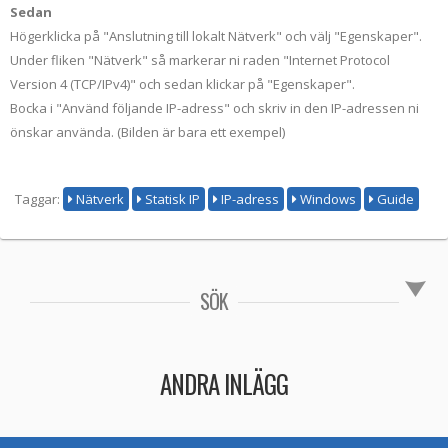
Sedan
Högerklicka på "Anslutning till lokalt Nätverk" och välj "Egenskaper".
Under fliken "Nätverk" så markerar ni raden "Internet Protocol
Version 4 (TCP/IPv4)" och sedan klickar på "Egenskaper".
Bocka i "Använd följande IP-adress" och skriv in den IP-adressen ni
önskar använda. (Bilden är bara ett exempel)
Taggar:
Nätverk
Statisk IP
IP-adress
Windows
Guide
SÖK
ANDRA INLÄGG