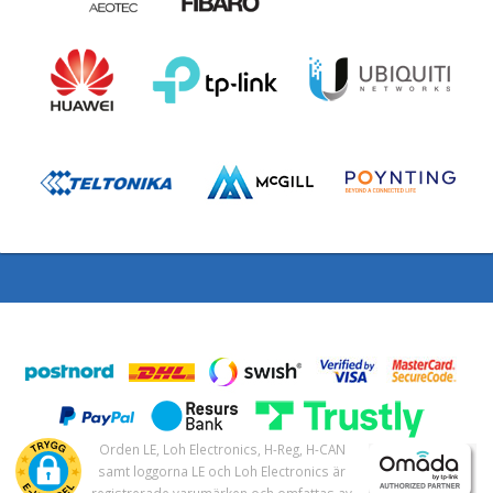
Orden LE, Loh Electronics, H-Reg, H-CAN
samt loggorna LE och Loh Electronics är