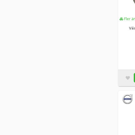
Fler ä
Väx