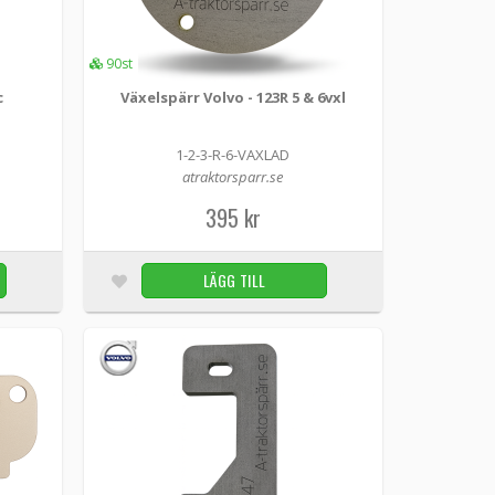
90st
, kvar blir 123R. Kontroll mät CC måttet mellan
c
Växelspärr Volvo - 123R 5 & 6vxl
LÄGG I KUNDVAGN
50st
1-2-3-R-6-VAXLAD
atraktorsparr.se
395 kr
LÄGG TILL
, kvar blir 123R. Kontroll mät CC måttet mellan
LÄGG I KUNDVAGN
63st