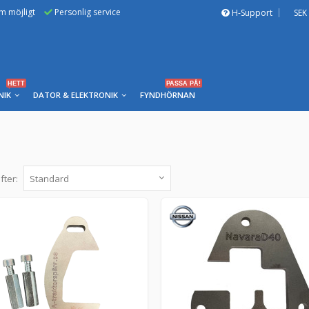
om möjligt
Personlig service
H-Support
SEK
HETT
PASSA PÅ!
NIK
DATOR & ELEKTRONIK
FYNDHÖRNAN
fter:
Växelspärr Audi 123R
B8C6123R -
atraktorsparr.se
Spärrplattan är anpassad för 5 & 6-växlade lådo
spakstället i din bil innan köp. Me...
459 kr