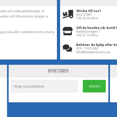
Skicka till oss?
nytta och verksamhetsnytta. Vi
Box 22067
naden och tillsammans skapar vi
702 03 Örebro
Vill du besöka vår butik?
Radiatorvägen 7
a upp hela vårt sortiment inom smarta
702 27 Örebro
Behöver du hjälp eller h
019 - 7070 360
Info@lohelectronics.se
NYHETSBREV
SKICKA