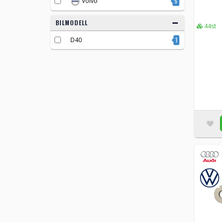
Volvo
5
BILMODELL
44st
D40
1