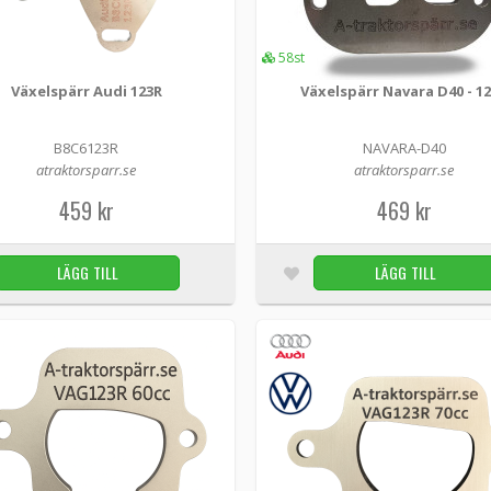
Växelspärr Navara D40 - 123R
58st
Navara-D40 -
atraktorsparr.se
Växelspärr Audi 123R
Växelspärr Navara D40 - 1
Bygg om din Nissan Navara D40 till A-traktor m
B8C6123R
NAVARA-D40
spärr kan du enkelt låsa växlarna 4 och 5 på den 
atraktorsparr.se
atraktorsparr.se
469 kr
459 kr
469 kr
LÄGG TILL
LÄGG TILL
Växelspärr till Audi/Volkswagen – 123R
B6C5123R -
atraktorsparr.se
Spärrplattan är anpassad för 5-växlade lådor. Pla
produktbilden med spakstället i din bil i...
489 kr
Växelspärr VAG 123R 60cc