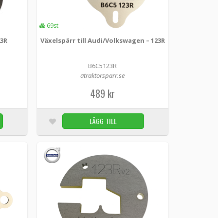
69st
23R
Växelspärr till Audi/Volkswagen – 123R
ed denna smidiga växelspärr. Med denna rostfria
B6C5123R
5...
atraktorsparr.se
489 kr
LÄGG I KUNDVAGN
58st
LÄGG TILL
ttan spärrar 4 & 5, kvar blir 123R. OBS: Jämför
LÄGG I KUNDVAGN
69st