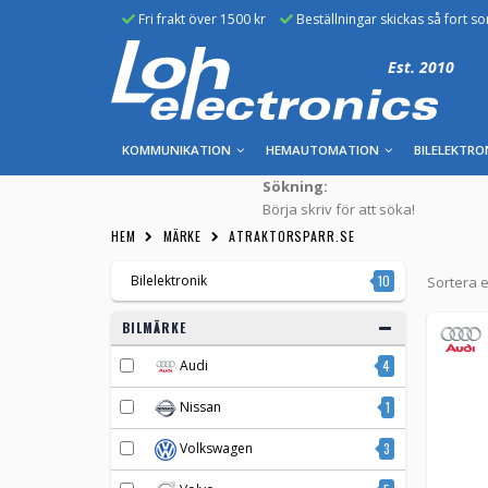
Fri frakt över 1500 kr
Beställningar skickas så fort s
Est. 2010
KOMMUNIKATION
HEMAUTOMATION
BILELEKTRO
Sökning:
Börja skriv för att söka!
HEM
MÄRKE
ATRAKTORSPARR.SE
Bilelektronik
10
Sortera e
BILMÄRKE
Audi
4
Nissan
1
Volkswagen
3