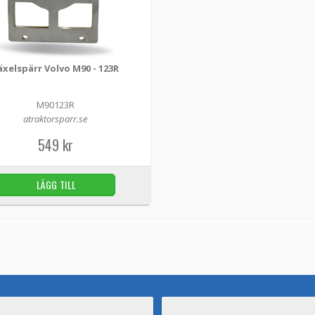
529 kr
Växelspärr Volvo M46 / M47 - 123R
äxelspärr Volvo M90 - 123R
M46M47123R -
atraktorsparr.se
Smidig växelspärr för att spärra växlarna på di
M90123R
att bygga en traktor och har en manuell 5...
atraktorsparr.se
549 kr
329 kr
LÄGG TILL
Växelspärr Volvo M90 - 123R
M90123R -
atraktorsparr.se
Smidig växelspärr för att spärra växlarna på di
en traktor och har en manuell 5 växlad V...
549 kr