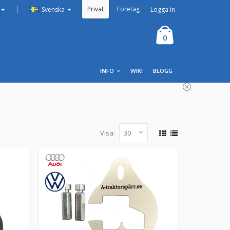
Privat
Företag
|
Logga in
Svenska
0
INFO
WIKI
BLOGG
Visa:
r, kvar blir 123R. OBS: Jämför produktbilden med
LÄGG I KUNDVAGN
44st