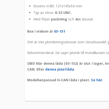
Boxens mått: 121x145x56 mm
Typ av skruv:
6-32 UNC.
Med följer
packning
och
4st
skruvar.
Box i videon är
03-151
Det är inte plomberingsskruvar som skruvhuvudet g
Rekommenderar 2st vajer plomb till metallboxen 
OBS! När denna låda (03-152) är slut i lager, 
CAN. Eller
denna plastlåda
.
Modellanpassad H-CAN låda i plast.
Se här.