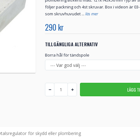
plombering Boxens mått: 121x145x56 mm Typ av s
följer packning och 4st skruvar. Box i videon är 0
som skruvhuvudet ...
läs mer
290 kr
TILLGÄNGLIGA ALTERNATIV
Borra hål för tändspole
talsregulator för skydd eller plombering