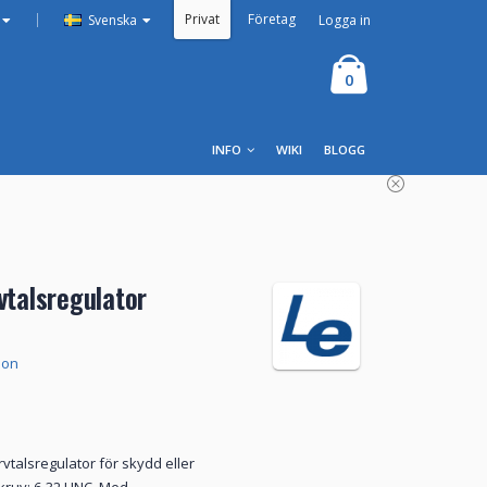
Privat
Företag
|
Logga in
Svenska
0
INFO
WIKI
BLOGG
vtalsregulator
ion
vtalsregulator för skydd eller