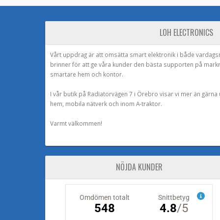
LOH ELECTRONICS
Vårt uppdrag är att omsätta smart elektronik i både vardags
brinner för att ge våra kunder den bästa supporten på mark
smartare hem och kontor.
I vår butik på Radiatorvägen 7 i Örebro visar vi mer än gärn
hem, mobila nätverk och inom A-traktor.
Varmt välkommen!
NÖJDA KUNDER