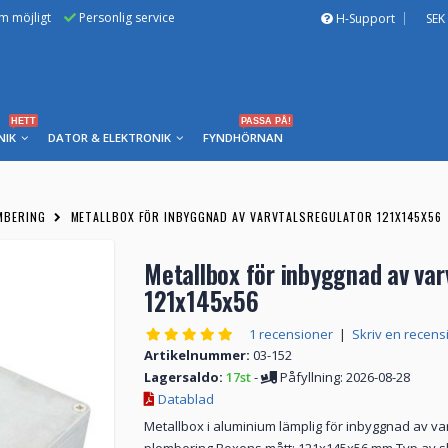
om möjligt
Personlig service
H-Support
SEK
HETT
PASSA PÅ!
NIK
DATOR & ELEKTRONIK
FYNDHÖRNAN
MBERING
METALLBOX FÖR INBYGGNAD AV VARVTALSREGULATOR 121X145X56
Metallbox för inbyggnad av var
121x145x56
1 recensioner
|
Skriv en recens
Artikelnummer:
03-152
Lagersaldo:
17st
-
Påfyllning: 2026-08-28
Datablad
Metallbox i aluminium lämplig för inbyggnad av var