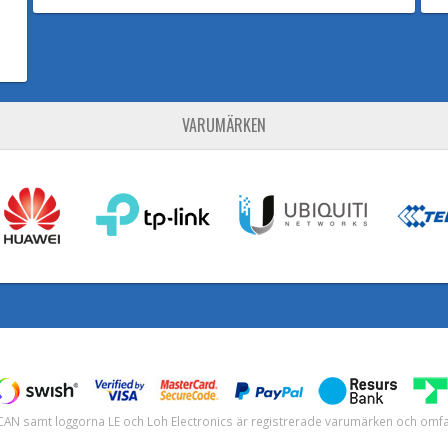
VARUMÄRKEN
H-CAN samt loggorna LE och Loh Electronics är registrerade varumärken och om