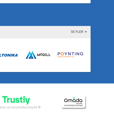
SE FLER
fattas av varumärkesskydd ®