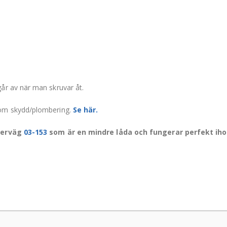
år av när man skruvar åt.
som skydd/plombering.
Se här.
överväg
03-153
som är en mindre låda och fungerar perfekt ih