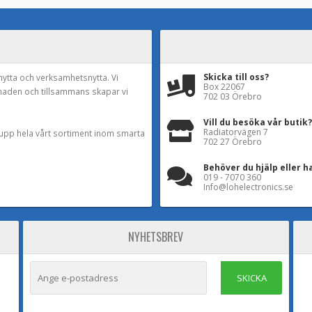
Skicka till oss?
nytta och verksamhetsnytta. Vi
Box 22067
naden och tillsammans skapar vi
702 03 Örebro
Vill du besöka vår butik?
Radiatorvägen 7
a upp hela vårt sortiment inom smarta
702 27 Örebro
Behöver du hjälp eller h
019 - 7070 360
Info@lohelectronics.se
NYHETSBREV
SKICKA