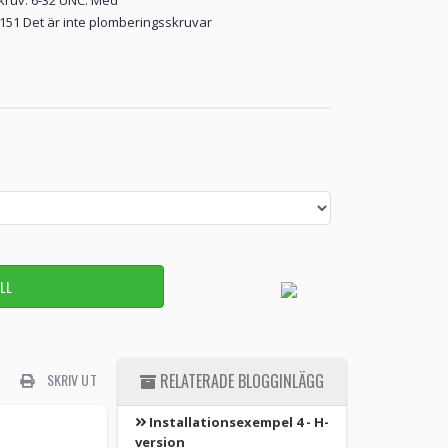
kruv: 6-32 UNC. Med
3-151 Det är inte plomberingsskruvar
SKRIV UT
RELATERADE BLOGGINLÄGG
Installationsexempel 4 - H-
version