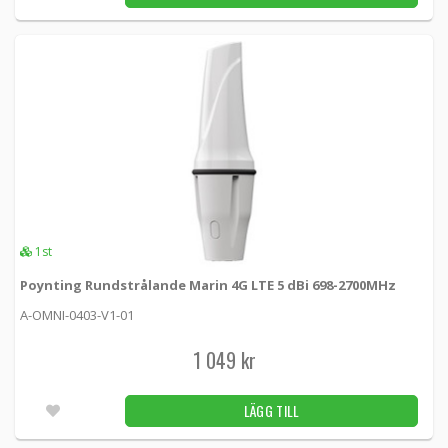
5 619 kr
LÄGG TILL
1st
Poynting Rundstrålande Marin 5G LTE MIMO
A-OMNI-0402-V2-01 -
Poynting
5 029 kr
LÄGG TILL
Utleverans inom 24-72h
Poynting Rundstrålande Marinantenn 5G
1st
LTE 9dBi
A-OMNI-0493-V1-01 -
Poynting
Poynting Rundstrålande Marin 4G LTE 5 dBi 698-2700MHz
A-OMNI-0403-V1-01
3 489 kr
LÄGG TILL
2st
1 049 kr
Poynting Rundstrålande Ruggad M2M 4G
antenn 4dBi
LÄGG TILL
A-DASH-0001-01 -
Poynting