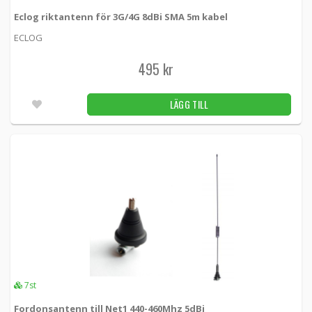
Panorama antenna element 1/4W 350-
392MHz
Eclog riktantenn för 3G/4G 8dBi SMA 5m kabel
AS-S -
Panorama antennas
ECLOG
99 kr
LÄGG TILL
495 kr
Utleverans inom 24-72h
LÄGG TILL
Panorama antenna element 1/4W 380-
430MHz
AS-TET -
Panorama antennas
169 kr
LÄGG TILL
Obekräftat
1
2
3
4
5
6
7
7st
Fordonsantenn till Net1 440-460Mhz 5dBi