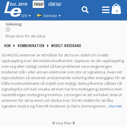
PRIVAT
FÖRETAG
Est. 2010
0
SEK
Svenska
Sökning:
Börja skriv för att söka!
HEM
KOMMUNIKATION
MOBILT BREDBAND
3G/4G/5G antenner är ett måste för att ha en stabil och snabb
uppkoppling över det mobila bredbandet. Upplever du din uppkoppling
som seg eller väldigt ostabil så kan problemet vara omgivningen
modemet står i eller annan elektronik som stör ut signalerna. Även vid
nyproduktion så används avskärmande isolering eller energiglas för att
hålla inomhusklimatet så stabilt som möjligt, detta påverkar såklart vår
signalstyrka och kan orsaka att man har bra mottagning utomhus men
nästintill ingen mottagning inomhus. Lösningen är att via kabel, leda ut
antenner för att ta emot och skicka över 3G/4G istället för att låta
signalen studsa sig fram till modemet. Ju färre störningsmom...
visa mer
Visa filter