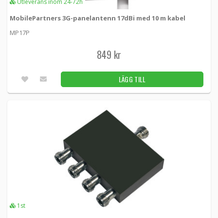
Utleverans inom 24-72h
MobilePartners 3G-panelantenn 17dBi med 10 m kabel
MP17P
849 kr
LÄGG TILL
1st