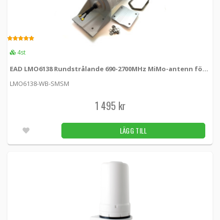
modem, TS9
5172 -
Proscan
129 kr
LÄGG TILL
5.00
4.00
4st
16st
EAD LMO6138 Rundstrålande 690-2700MHz MiMo-antenn för 2G/3G/4G/5G
LMO6138-WB-SMSM
Magnetfotsantenn 6dBi med SMA hane
5188 -
Proscan
1 495 kr
149 kr
LÄGG TILL
LÄGG TILL
Obekräftat
KAMPANJ
Magnetfotsantenn 7dBi för Huawei 3G/4G-
-50%
modem
5224 -
Proscan
LÄGG TILL
6st
279 kr