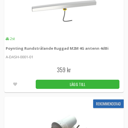
AT-70 -
Loh Electronics
225 kr
LÄGG TILL
22st
KAMPANJ
Magnetfotsantenn 5dBi för Huawei 4G
-50%
modem
2st
5173 -
Proscan
Poynting Rundstrålande Ruggad M2M 4G antenn 4dBi
A-DASH-0001-01
65 kr
LÄGG TILL
34st
129 kr
359 kr
Magnetfotsantenn 6dBi för Huawei 3G/4G-
modem, CRC9
LÄGG TILL
5171 -
Proscan
129 kr
LÄGG TILL
REKOMMENDERAD
5.00
17st
Magnetfotsantenn 6dBi för Huawei 4G