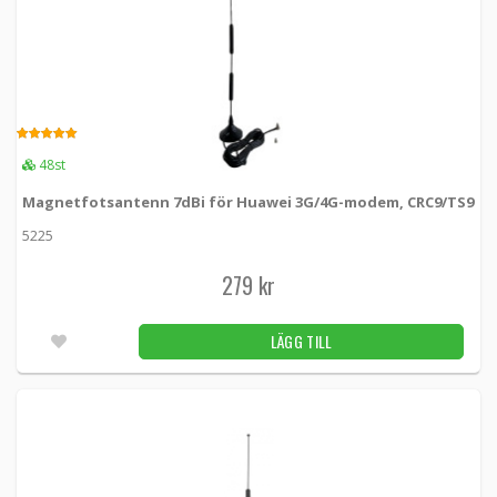
5.00
48st
Magnetfotsantenn 7dBi för Huawei 3G/4G-modem, CRC9/TS9
5225
279 kr
LÄGG TILL