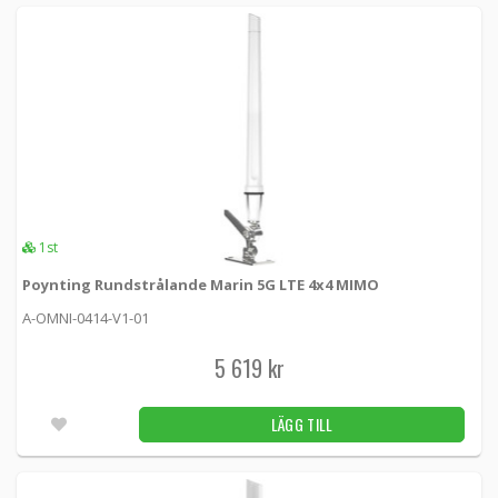
359 kr
LÄGG TILL
2st
REKOMMENDERAD
EAD LMO6138 Rundstrålande 690-2700MHz
MiMo-antenn för 2G/3G/4G/5G
LMO6138-WB-SMSM -
EAD
1 495 kr
LÄGG TILL
5.00
4st
1st
Poynting Rundstrålande Marin 5G LTE 4x4 MIMO
EAD LMO7270/G-wb-sm3 Rundstrålande 690-
2700MHz MiMo-antenn för 2G/3G/4G/5G och
A-OMNI-0414-V1-01
GPS
LMO7270-G-WB-SM3 -
EAD
5 619 kr
1 590 kr
LÄGG TILL
LÄGG TILL
Obekräftat