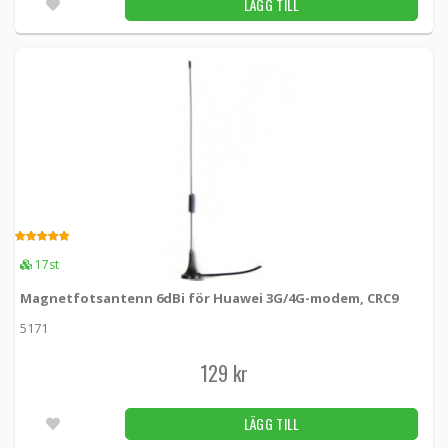
LÄGG TILL
5.00
17st
Magnetfotsantenn 6dBi för Huawei 3G/4G-modem, CRC9
5171
129 kr
LÄGG TILL