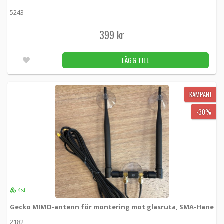
5243
399 kr
LÄGG TILL
KAMPANJ
-30%
4st
Gecko MIMO-antenn för montering mot glasruta, SMA-Hane
2182