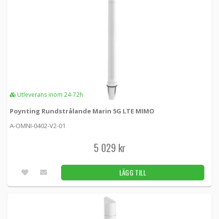
4G/3G-antenn M2M med genomföring 2m
kabel + SMA
2J680-200RG174-C20 -
Loh Electronics
225 kr
LÄGG TILL
44st
Antenn för inbyggnad 4G 5 dBi 698-2700MHz
1m SMA
Utleverans inom 24-72h
2JP0424P-100RG174-C2 -
2J
Poynting Rundstrålande Marin 5G LTE MIMO
239 kr
LÄGG TILL
A-OMNI-0402-V2-01
Utleverans inom 24-72h
5 029 kr
Eclog riktantenn för 3G/4G 8dBi SMA 5m
LÄGG TILL
kabel
ECLOG -
Proscan
495 kr
LÄGG TILL
5st