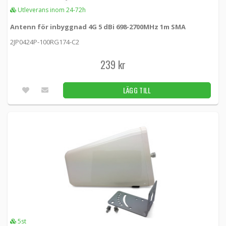
MP17P -
MobilePartners
Utleverans inom 24-72h
Antenn för inbyggnad 4G 5 dBi 698-2700MHz 1m SMA
849 kr
LÄGG TILL
2JP0424P-100RG174-C2
Utleverans inom 24-72h
239 kr
MobilePartners 4-vägs Microstrip Splitter
MPS4 -
MobilePartners
LÄGG TILL
729 kr
LÄGG TILL
1st
MobilePartners MP25C inomhusantenn för
repeater
MP25C -
MobilePartners
490 kr
LÄGG TILL
Obekräftat
5st