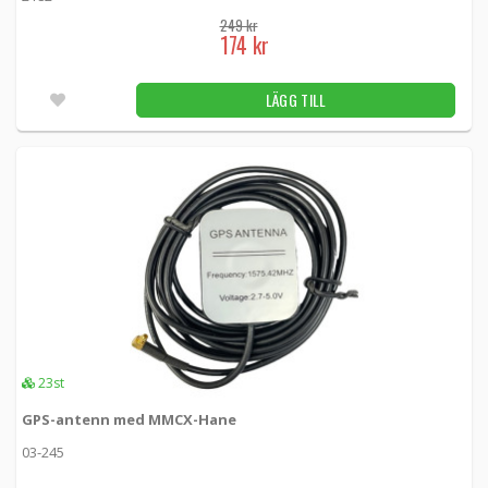
249 kr
174 kr
LÄGG TILL
23st
GPS-antenn med MMCX-Hane
03-245