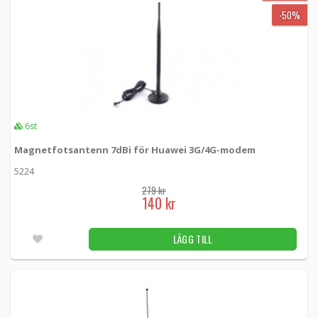
-50%
6st
Magnetfotsantenn 7dBi för Huawei 3G/4G-modem
5224
279 kr
140 kr
LÄGG TILL