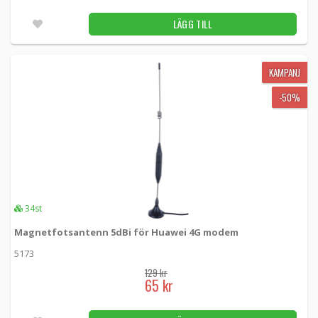
LÄGG TILL
KAMPANJ
-50%
34st
Magnetfotsantenn 5dBi för Huawei 4G modem
5173
129 kr
65 kr