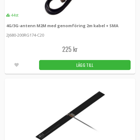
569 kr
LÄGG TILL
44st
Utleverans inom 24-72h
4G/3G-antenn M2M med genomföring 2m kabel + SMA
MobilePartners 3-vägs Microstrip Splitter
2J680-200RG174-C20
MPS3 -
MobilePartners
225 kr
649 kr
LÄGG TILL
1st
LÄGG TILL
MobilePartners 3G-panelantenn 14dBi med
10 m kabel
MP14P -
MobilePartners
449 kr
LÄGG TILL
Utleverans inom 24-72h
MobilePartners 3G-panelantenn 17dBi med
10 m kabel