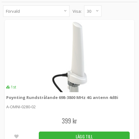
Visa:
Poynting Rundstrålande 698-3800 MHz 4G
antenn 4dBi
A-OMNI-0280-02 -
Poynting
399 kr
LÄGG TILL
1st
Poynting Rundstrålande Marin 4G LTE 5 dBi
698-2700MHz
A-OMNI-0403-V1-01 -
Poynting
1st
Poynting Rundstrålande 698-3800 MHz 4G antenn 4dBi
1 049 kr
LÄGG TILL
1st
A-OMNI-0280-02
Poynting Rundstrålande Marin 5G LTE 4x4
399 kr
MIMO
A-OMNI-0414-V1-01 -
Poynting
LÄGG TILL