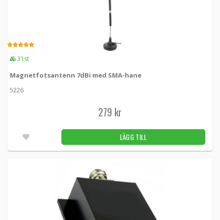
5.00
31st
Magnetfotsantenn 7dBi med SMA-hane
5226
279 kr
LÄGG TILL