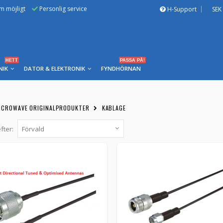
om möjligt
Personlig service
H-Support
SEK
HETT
PASSA PÅ!
NIK
DATOR & ELEKTRONIK
FYNDHÖRNAN
ICROWAVE ORIGINALPRODUKTER
KABLAGE
fter:
Times Microwave Systems LMR-100 N-hane 
fönstergenomföring 1m
LPV100NMSMRP1.0M -
McGill Microwave Systems
McGill Microwave Systems producerad LMR-100 
högkvalitativ original Times Microwave LMR-100