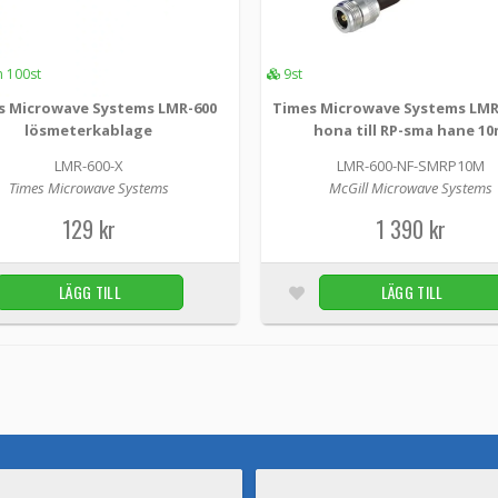
högkvalitativ original Times Microwave LMR-400
690 kr
n 100st
9st
s Microwave Systems LMR-600
Times Microwave Systems LMR
lösmeterkablage
hona till RP-sma hane 1
Times Microwave Systems LMR-400 N-hona 
LMR-400-NF-SMRP8m -
McGill Microwave Systems
LMR-600-X
LMR-600-NF-SMRP10M
Times Microwave Systems
McGill Microwave Systems
McGill Microwave Systems producerad LMR-400 
129 kr
1 390 kr
högkvalitativ original Times Microwave LMR-400 
790 kr
LÄGG TILL
LÄGG TILL
Times Microwave Systems LMR-600 lösmet
LMR-600-X -
Times Microwave Systems
LMR-600 Söker du kablage i anpassad kabelläng
Times Microwave Systems LMR-600 originalkab.