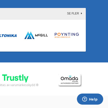
SE FLER
fattas av varumärkesskydd ®