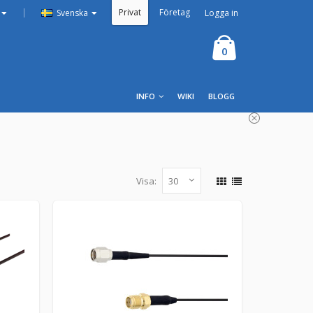
Privat
Företag
|
Logga in
Svenska
0
INFO
WIKI
BLOGG
Visa:
till RP-SMA hane
N-hane till RP-SMA hane 1m Detta är en
 kabel avsedd f�...