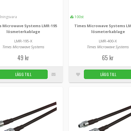
Times Microwave Systems LMR-195 lösmet
lningsvara
100st
LMR-195-X -
Times Microwave Systems
s Microwave Systems LMR-195
Times Microwave Systems LM
LMR-195 Detta är en Times Microwave Systems
lösmeterkablage
lösmeterkablage
om 1 meter/st antenn utan kontakter. Mycket lå.
LMR-195-X
LMR-400-X
Times Microwave Systems
Times Microwave Systems
49 kr
49 kr
65 kr
Times Microwave Systems LMR-400 lösmet
LÄGG TILL
LÄGG TILL
LMR-400-X -
Times Microwave Systems
LMR-400 Detta är en Times Microwave Systems 
Flexible Low Loss Communications Coaxial cable,
65 kr
Times Microwave Systems LMR-400 N-hona 