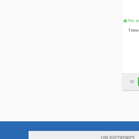
Fler ä
Time
LOH ELECTRONICS