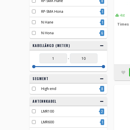
RP-SMA Hane
8
RP-SMA Hona
1
4st
N Hane
1
Times 
N Hona
6
KABELLÄNGD (METER)
-
SEGMENT
High-end
8
ANTENNKABEL
LMR100
2
LMR600
1