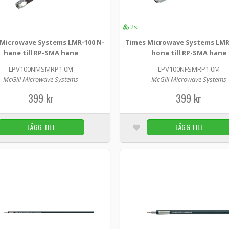
399 kr
2st
Times Microwave Systems LMR-100 N-hona 
Microwave Systems LMR-100 N-
Times Microwave Systems LMR
fönstergenomföring 1m
hane till RP-SMA hane
hona till RP-SMA hane
LPV100NFSMRP1.0M -
McGill Microwave Systems
fönstergenomföring 1m
fönstergenomföring 1
LPV100NMSMRP1.0M
LPV100NFSMRP1.0M
McGill Microwave Systems producerad LMR-100 
McGill Microwave Systems
McGill Microwave Systems
högkvalitativ original Times Microwave LMR-100 
399 kr
399 kr
399 kr
LÄGG TILL
LÄGG TILL
Times Microwave Systems LMR-100 RP-SMA 
fönstergenomföring 40cm
LPV100SMRPSFRP0.4M -
McGill Microwave Systems
McGill Microwave Systems producerad LMR-100
högkvalitativ original Times Microwave LMR-100 
390 kr