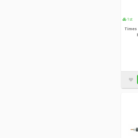
1st
Times 