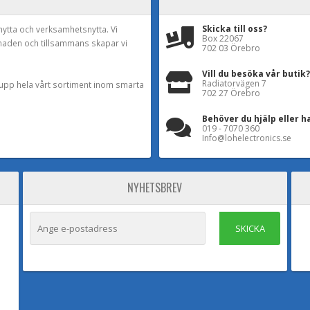
129 kr
Skicka till oss?
nytta och verksamhetsnytta. Vi
Box 22067
naden och tillsammans skapar vi
Times Microwave Systems LMR-600 N-hona 
702 03 Örebro
LMR-600-NF-SMRP10m -
McGill Microwave Systems
Vill du besöka vår butik?
Radiatorvägen 7
a upp hela vårt sortiment inom smarta
McGill Microwave Systems producerad LMR-600 
702 27 Örebro
högkvalitativ original Times Microwave LMR-600 
Behöver du hjälp eller h
019 - 7070 360
1 390 kr
Info@lohelectronics.se
Times Microwave Systems LMR-900 lösmet
NYHETSBREV
LMR-900-DB-X -
Times Microwave Systems
LMR-900-DB Söker du kablage i anpassad kabell
SKICKA
en Times Microwave Systems LMR-900-DB origin
399 kr