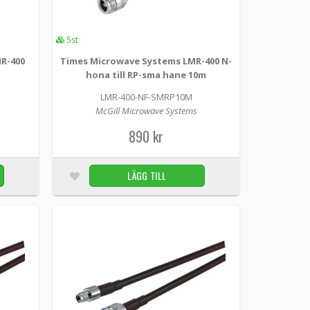
erkablage
5st
R-400
Times Microwave Systems LMR-400 N-
 LMR-195 originalkabel. Äkta LMR195 på lösmeter
hona till RP-sma hane 10m
..
LMR-400-NF-SMRP10M
McGill Microwave Systems
LÄGG TILL
Beställningsvara
890 kr
erkablage
LÄGG TILL
LMR-400 originalkablage. LMR-400 cable is a
 supplie...
LÄGG TILL
100st
till RP-sma hane 10m