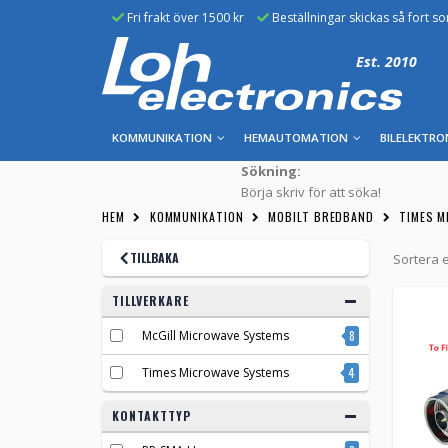
Fri frakt över 1500 kr
Beställningar skickas så fort s
Est. 2010
KOMMUNIKATION
HEMAUTOMATION
BILELEKTRO
Sökning:
Börja skriv för att söka!
HEM
KOMMUNIKATION
MOBILT BREDBAND
TIMES M
TILLBAKA
Sortera e
TILLVERKARE
McGill Microwave Systems
8
Times Microwave Systems
4
KONTAKTTYP