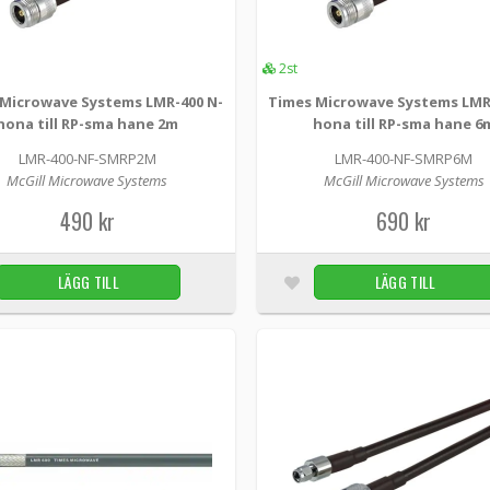
LMR-400-NF-SMRP10m -
McGill Microwave Systems
McGill Microwave Systems producerad LMR-400 
2st
högkvalitativ original Times Microwave LMR-400 
Microwave Systems LMR-400 N-
Times Microwave Systems LMR
890 kr
hona till RP-sma hane 2m
hona till RP-sma hane 6
LMR-400-NF-SMRP2M
LMR-400-NF-SMRP6M
McGill Microwave Systems
McGill Microwave Systems
Times Microwave Systems LMR-400 N-hona 
490 kr
690 kr
LMR-400-NF-SMRP2m -
McGill Microwave Systems
McGill Microwave Systems LMR-400 N-hona till R
LÄGG TILL
LÄGG TILL
Times Microwave LMR-400 kabel avsedd för anv
490 kr
Times Microwave Systems LMR-400 N-hona 
LMR-400-NF-SMRP6m -
McGill Microwave Systems
McGill Microwave Systems producerad LMR-400 