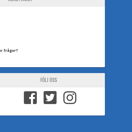
LÄGG TILL
Fler än 100st
till RP-sma hane 10m
N-hona till RP-sma hane 10m Detta är en
kabel avsedd f...
ar frågor?
LÄGG TILL
9st
erkablage
FÖLJ OSS
ängd med kontakter på? Se denna länk. Detta är
a...
LÄGG TILL
90st