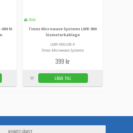
 kabel avsedd f�...
LÄGG TILL
2st
90st
-600 N-
Times Microwave Systems LMR-900
0m
lösmeterkablage
till RP-sma hane 8m
LMR-900-DB-X
Times Microwave Systems
N-hona till RP-sma hane 8m Detta är en
399 kr
kabel avsedd f...
LÄGG TILL
6st
LÄGG TILL
erkablage
d med kontakter på? Se denna länk. Detta är en
..
KUNDTJÄNST