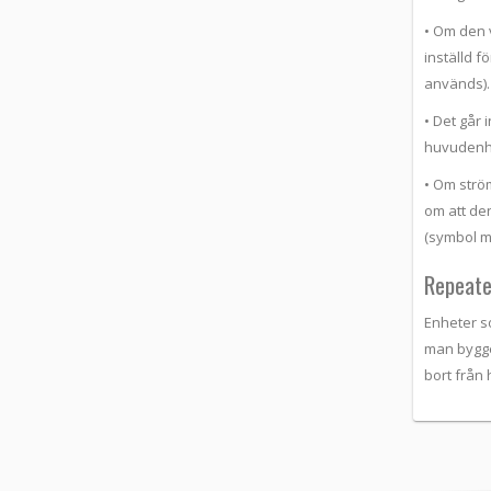
• Om den v
inställd f
används).
• Det går 
huvudenh
• Om strö
om att de
(symbol m
Repeate
Enheter s
man bygge
bort från