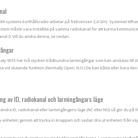
nal
M-systems korthållsradio arbetar på frekvensen 2,4 GHz. Systemet tillha
stem måste vara inställda på samma radiokanal för att kunna kommunicera
anal 0. Vill du ändra denna, se nedan.
gångar
aly 9015 har två stycken trådbundna larmingångar som kan anslutas till oli
ma vid slutande funktion (Normally Open, N.O.) De kan båda eller bara den 
ing av ID, radiokanal och larmingångars läge
 ändra ID, radiokanal eller larmingångens läge (NC eller NO) så gör du på fö
av enheten genom att trycka in knappen och sedan dra ut enheten från v