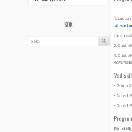
1. Ladda n
SÖK
till-onte
får en sä
2. Dubbelk
3. Dubbel
9025/9040
Vad ski
• Gröna G
• Ontech R
• Ontech 
Progra
För att t