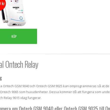
0 kr
KÖP
l Ontech Relay
ng
a Ontech GSM 9040 och Ontech GSM 9025 kan omprogrammeras så at de gå
r Ontech 9065 som huvudenheter. Dessa kommer då att fungera som unde
h Relay 9015 idag fungerar.
mera om Ontech GSM 9040 eller Ontech GSM 9025 till On