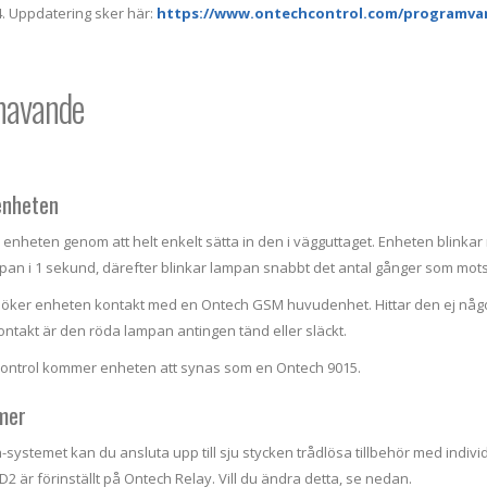
4. Uppdatering sker här:
https://www.ontechcontrol.com/programvar
havande
enheten
 enheten genom att helt enkelt sätta in den i vägguttaget. Enheten blinkar 
pan i 1 sekund, därefter blinkar lampan snabbt det antal gånger som motsva
söker enheten kontakt med en Ontech GSM huvudenhet. Hittar den ej någ
ontakt är den röda lampan antingen tänd eller släckt.
Control kommer enheten att synas som en Ontech 9015.
mer
h-systemet kan du ansluta upp till sju stycken trådlösa tillbehör med indiv
2 är förinställt på Ontech Relay. Vill du ändra detta, se nedan.