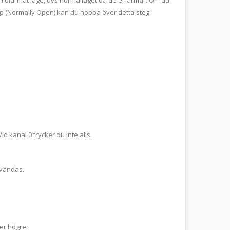
 i olarmat läge, dvs normalläget då de ej larmar. Om du
typ (Normally Open) kan du hoppa över detta steg.
d kanal 0 trycker du inte alls.
nvändas.
er högre.