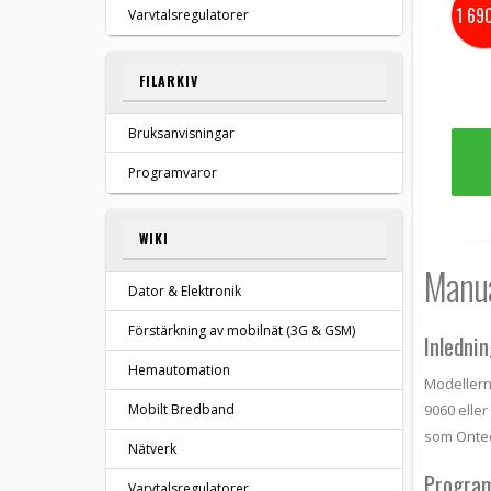
1 69
Varvtalsregulatorer
FILARKIV
Bruksanvisningar
Programvaror
WIKI
Manua
Dator & Elektronik
Förstärkning av mobilnät (3G & GSM)
Inledni
Hemautomation
Modellern
Mobilt Bredband
9060 elle
som Ontec
Nätverk
Program
Varvtalsregulatorer