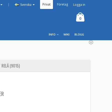
Privat
Företag
|
Logga in
Svenska
0
INFO
WIKI
BLOGG
RELÄ (9015)
ER