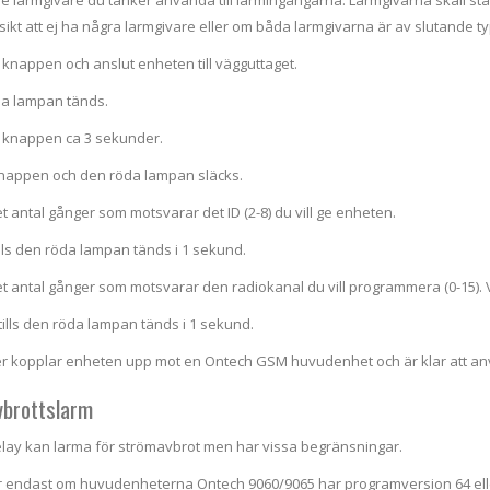
de larmgivare du tänker använda till larmingångarna. Larmgivarna skall stå
sikt att ej ha några larmgivare eller om båda larmgivarna är av slutande 
r knappen och anslut enheten till vägguttaget.
da lampan tänds.
er knappen ca 3 sekunder.
knappen och den röda lampan släcks.
et antal gånger som motsvarar det ID (2-8) du vill ge enheten.
ills den röda lampan tänds i 1 sekund.
et antal gånger som motsvarar den radiokanal du vill programmera (0-15). Vi
tills den röda lampan tänds i 1 sekund.
er kopplar enheten upp mot en Ontech GSM huvudenhet och är klar att a
brottslarm
lay kan larma för strömavbrot men har vissa begränsningar.
r endast om huvudenheterna Ontech 9060/9065 har programversion 64 ell