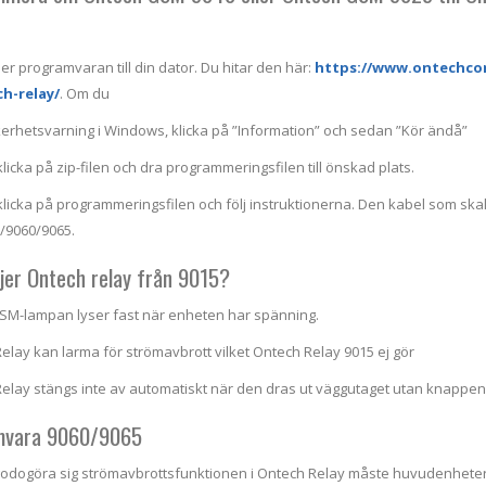
er programvaran till din dator. Du hitar den här:
https://www.ontechcon
ch-relay/
. Om du
kerhetsvarning i Windows, klicka på ”Information” och sedan ”Kör ändå”
licka på zip-filen och dra programmeringsfilen till önskad plats.
klicka på programmeringsfilen och följ instruktionerna. Den kabel som s
/9060/9065.
ljer Ontech relay från 9015?
SM-lampan lyser fast när enheten har spänning.
elay kan larma för strömavbrott vilket Ontech Relay 9015 ej gör
Relay stängs inte av automatiskt när den dras ut väggutaget utan knappen 
mvara 9060/9065
illgodogöra sig strömavbrottsfunktionen i Ontech Relay måste huvudenhet