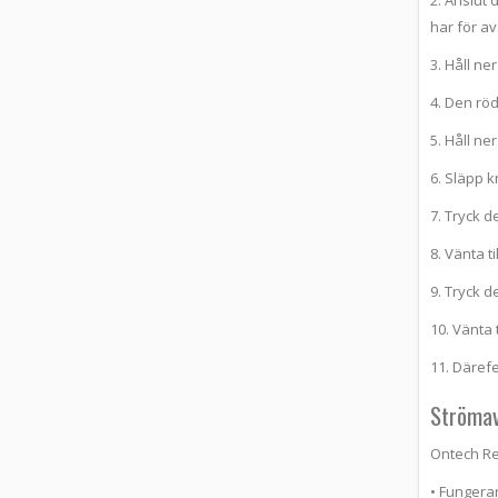
2. Anslut 
har för av
3. Håll ne
4. Den rö
5. Håll n
6. Släpp 
7. Tryck d
8. Vänta t
9. Tryck d
10. Vänta 
11. Däref
Strömav
Ontech Re
• Fungera