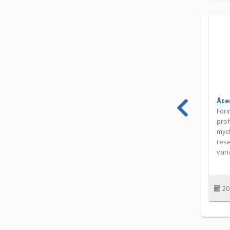
Åter
Föri
prof
myck
rese
vari
20