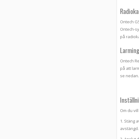
Radioka
Ontech GS
Ontech-sy
på radiok
Larmin
Ontech Re
på att lar
se nedan.
Inställn
Om du vill
1. Stäng 
avstängd.