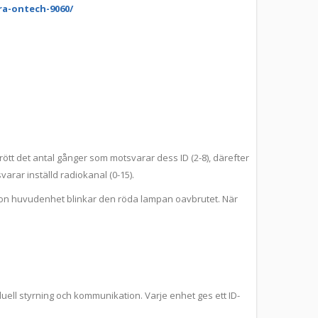
a-ontech-9060/
rött det antal gånger som motsvarar dess ID (2-8), därefter
rar inställd radiokanal (0-15).
on huvudenhet blinkar den röda lampan oavbrutet. När
iduell styrning och kommunikation. Varje enhet ges ett ID-