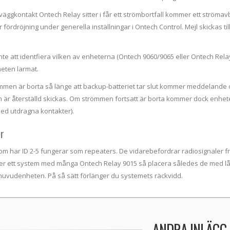
äggkontakt Ontech Relay sitter i får ett strömbortfall kommer ett strömavb
ör fördröjning under generella inställningar i Ontech Control. Mejl skickas
inte att identfiera vilken av enheterna (Ontech 9060/9065 eller Ontech Rel
eten larmat.
mmen är borta så länge att backup-batteriet tar slut kommer meddelande
n är återställd skickas. Om strömmen fortsatt är borta kommer dock enhe
ed utdragna kontakter).
r
om har ID 2-5 fungerar som repeaters. De vidarebefordrar radiosignaler f
r ett system med många Ontech Relay 9015 så placera således de med lå
 huvudenheten. På så sätt förlänger du systemets räckvidd.
ANDRA INLÄGG