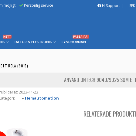
om möjligt
Personlig service
H-Support
SEK
HETT
PASSA PÅ!
NIK
DATOR & ELEKTRONIK
FYNDHÖRNAN
ETT RELÄ (9015)
ANVÄND ONTECH 9040/9025 SOM ETT 
ublicerat: 2023-11-23
ategori:
▸
Hemautomation
RELATERADE PRODUKT