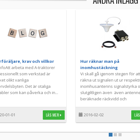
föräljare, krav och villkor
Hur räknar man på
nfoAtt arbeta med A-traktorer
inomhustäckning
essionellt som verkstad är
Vi skall gå igenom stegen för at
et olikt vanliga
räkna ut signalen ut ur respekt
rvdelsbyten. Det är otaliga
inomhusantenns signalstyrka 
abler som kan påverka och in...
slutgiltligen även även antenn
beräknade räckvidd och
täckningsområde
20-01-01
2016-02-02
LÄS MER
LÄ