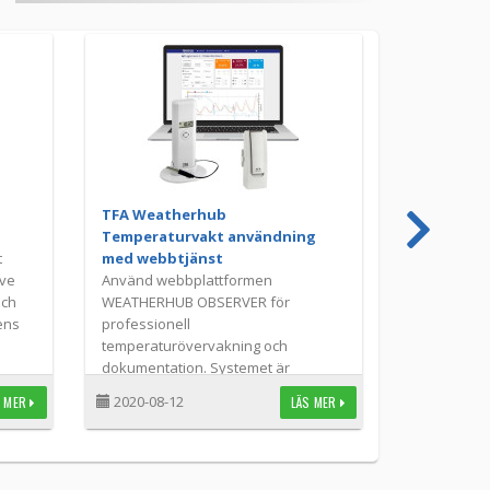
TFA Weatherhub
Temperaturvakt användning
t
med webbtjänst
ive
Använd webbplattformen
och
WEATHERHUB OBSERVER för
ens
professionell
temperaturövervakning och
dokumentation. Systemet är
idealiskt lämpat för apotek,
2020-08-12
S MER
LÄS MER
laboratorier eller andra
professionella applikationer.