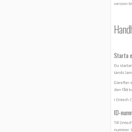
version 6
Hand
Starta 
Du startar
tänds lam
Därefter 
den fått k
I Ontech 
ID-num
Till Ontec
nummer. ID