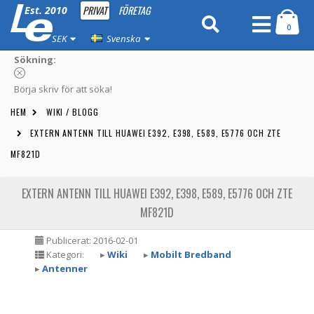
PRIVAT
FÖRETAG
Est. 2010
0
SEK
Svenska
Sökning:
Börja skriv för att söka!
HEM
WIKI / BLOGG
EXTERN ANTENN TILL HUAWEI E392, E398, E589, E5776 OCH ZTE
MF821D
EXTERN ANTENN TILL HUAWEI E392, E398, E589, E5776 OCH ZTE
MF821D
Publicerat: 2016-02-01
Kategori:
▸
Wiki
▸
Mobilt Bredband
▸
Antenner