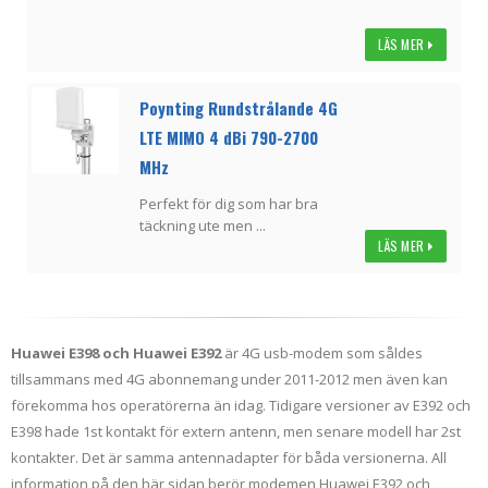
LÄS MER
Poynting Rundstrålande 4G
LTE MIMO 4 dBi 790-2700
MHz
Perfekt för dig som har bra
täckning ute men ...
LÄS MER
Huawei E398 och Huawei E392
är 4G usb-modem som såldes
tillsammans med 4G abonnemang under 2011-2012 men även kan
förekomma hos operatörerna än idag. Tidigare versioner av E392 och
E398 hade 1st kontakt för extern antenn, men senare modell har 2st
kontakter. Det är samma antennadapter för båda versionerna. All
information på den här sidan berör modemen Huawei E392 och