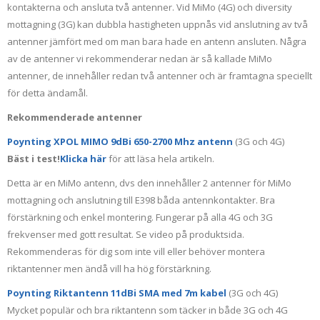
kontakterna och ansluta två antenner. Vid MiMo (4G) och diversity
mottagning (3G) kan dubbla hastigheten uppnås vid anslutning av två
antenner jämfört med om man bara hade en antenn ansluten. Några
av de antenner vi rekommenderar nedan är så kallade MiMo
antenner, de innehåller redan två antenner och är framtagna speciellt
för detta ändamål.
Rekommenderade antenner
Poynting XPOL MIMO 9dBi 650-2700 Mhz antenn
(3G och 4G)
Bäst i test!
Klicka här
för att läsa hela artikeln.
Detta är en MiMo antenn, dvs den innehåller 2 antenner för MiMo
mottagning och anslutning till E398 båda antennkontakter. Bra
förstärkning och enkel montering. Fungerar på alla 4G och 3G
frekvenser med gott resultat. Se video på produktsida.
Rekommenderas för dig som inte vill eller behöver montera
riktantenner men ändå vill ha hög förstärkning.
Poynting Riktantenn 11dBi SMA med 7m kabel
(3G och 4G)
Mycket populär och bra riktantenn som täcker in både 3G och 4G