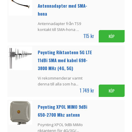
Antennadapter med SMA-
hona
Antennadapter från TS9
kontakt till SMA-hona ...
115 kr
KÖP
Poynting Riktantenn 5G LTE
11dBi SMA med kabel 698-
3800 MHz (4G, 5G)
Vi rekommenderar varmt
denna till alla som ha...
1 749 kr
KÖP
Poynting XPOL MIMO 9dBi
650-2700 Mhz antenn
Poynting XPOL 9dBi MiMo
riktantenn för 4G/3G/...