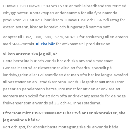
Huawei E398. Huawei E589 och E5776 är mobila bredbandsrouter med
inbyggt batteri. Kontakttypen är densamma för alla fyra nämnda
produkter. ZTE MF821D har liksom Huawei E398 och E392 två uttag för
extern antenn, likadan kontakt, och fungerar på samma sätt.
Adapter till E392, E398, E589, E5776, MF821D för anslutning till en antenn
med SMA-kontakt.
Klicka här
för att komma till produktsidan.
Vilken antenn ska jag välja?
Detta beror lite hur och var du bor och ska använda modemet.
Generellt sett så är riktantenner alltid att föredra, speciellt på
landsbyggden eller i villaområden där man ofta har lite längre avstånd
till basstationen än i stadskärnorna. Bor du i lägenhet mitt inne i stan
passar en panelantenn bättre, inte minst för att den är enklare att
montera men också för att dom ofta är direkt anpassade för de höga
frekvenser som används på 3G och 4G inne i städerna.
Eftersom mitt E392/E398/MF821D har två antennkontakter, ska
jag använda båda?
Kort och gott, för absolut bästa mottagning ska du använda båda