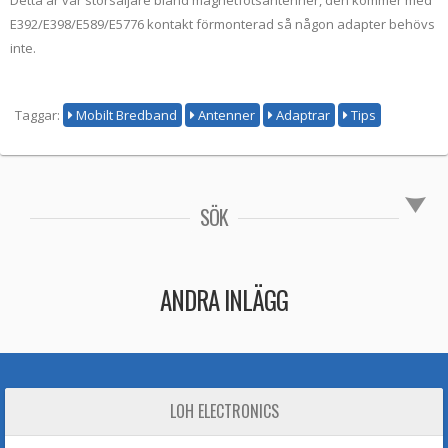
Detta är vår storsäljare bland magnetfotsantenner, den kommer med
E392/E398/E589/E5776 kontakt förmonterad så någon adapter behövs
inte.
Taggar:
Mobilt Bredband
Antenner
Adaptrar
Tips
SÖK
ANDRA INLÄGG
LOH ELECTRONICS