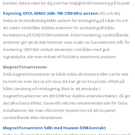
banden. Bästa valet för dig som har möjlighet till montering på hustak.
Poynting XPOL MIMO 2dBi 790-2700 Mhz antenn
(3G och 4G)
Detta är en bredbandig MiMo antenn för mottagning på både 3G och
4G näten. Innehåller dubbla antenner för anslutning till båda
kontakterna på E392/E398 modemet. Enkel montering, rundstrålande
antenner gör att du inte behöver veta exakt var basstationen står för
montering. OBS! Bör endast användas i områden med god
signalstyrka, där man enbart vill förbättra antennens position.
Magnetfotsantenner
Små magnetfotsantenner är både enkla att montera eller varför inte
ta med när man ska ut och resa. De kan ge en bra positiv effekt på
både sändning och mottagning. Bäst är att använda 2
magnetfotsantenner om ditt E398 har dubbla antennkontakter, då ger
det allra bästa effekt. Generellt sett inte rekommenderade för fasta
installationer där man ofta vinner mycket mer på att ha panel,
rundstrålande eller riktantenner.
Magnetfotsantenn 5dBi med Huawei-E398 kontakt