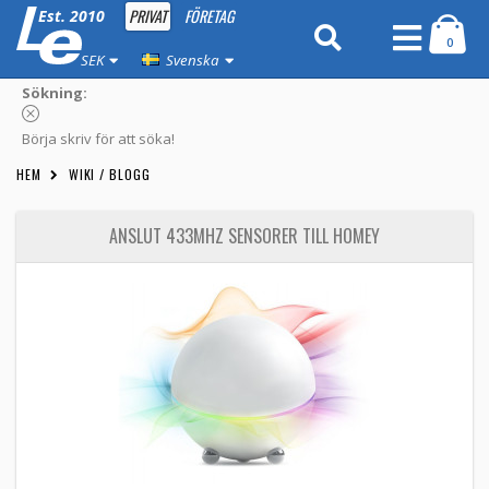
PRIVAT
FÖRETAG
Est. 2010
0
SEK
Svenska
Sökning:
Börja skriv för att söka!
HEM
WIKI / BLOGG
ANSLUT 433MHZ SENSORER TILL HOMEY