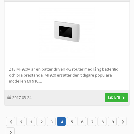
ZTE MF920V är en batteridriven 4G router med lång batteritid
och bra prestanda. MF920 ersätter den tidigare populära
modellen MF910....
2017-05-24
LÄS MER
1
2
3
4
5
6
7
8
9