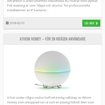
Advantech (Conel) Smartflex industriella 4G-routrar med styrbar
PoE-matning är som "klippt och skurna" för professionella
installationer av IP-kameror...
2018-02-01
LÄS MER
ATHOM HOMEY – FÖR EN KRÄSEN ANVÄNDARE
Vi har under några veckor haft ett trevlig sällskap av Athom
Homey som urkopplad ser ut som en plastig fotboll. Men som