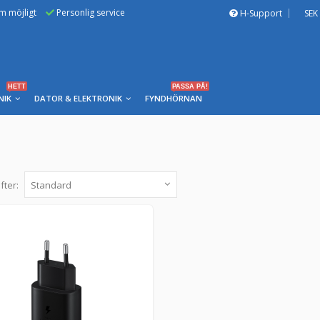
om möjligt
Personlig service
H-Support
SEK
HETT
PASSA PÅ!
NIK
DATOR & ELEKTRONIK
FYNDHÖRNAN
fter:
Samsung USB-C väggladdare, Svart, 25W
EP-TA800XBEGWW -
Samsung
Samsung snabbladdare (25W) inkl 1m USB-C till 
25W kompatibel med Galaxy S10 5G, A80, A70 oc
299 kr