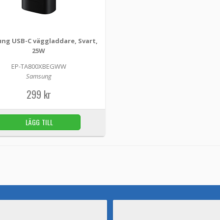
ng USB-C väggladdare, Svart,
25W
EP-TA800XBEGWW
Samsung
299 kr
LÄGG TILL