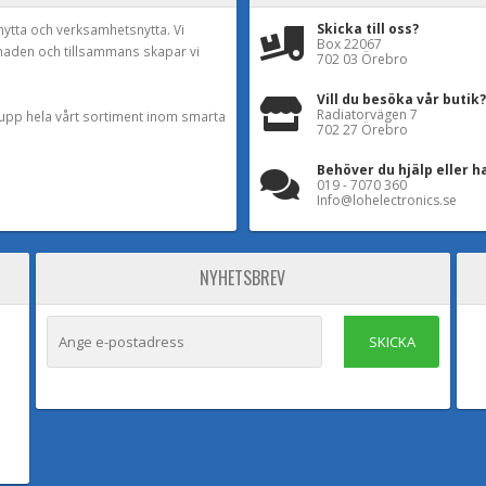
Skicka till oss?
nytta och verksamhetsnytta. Vi
Box 22067
naden och tillsammans skapar vi
702 03 Örebro
Vill du besöka vår butik?
Radiatorvägen 7
a upp hela vårt sortiment inom smarta
702 27 Örebro
Behöver du hjälp eller h
019 - 7070 360
Info@lohelectronics.se
NYHETSBREV
SKICKA