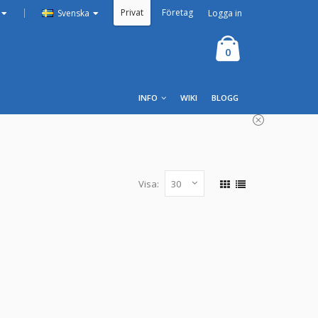
Privat
Företag
|
Logga in
Svenska
0
INFO
WIKI
BLOGG
Visa:
USB-C kabel Kompatibilitet Supersnabbladdning
h framt...
LÄGG I KUNDVAGN
3st