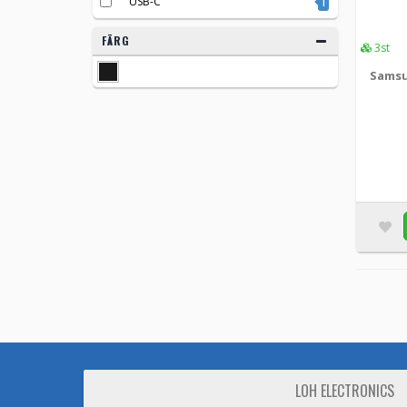
USB-C
1
FÄRG
3st
Samsu
LOH ELECTRONICS