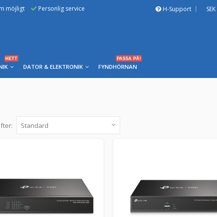
om möjligt
Personlig service
H-Support
SEK
HETT
PASSA PÅ!
NIK
DATOR & ELEKTRONIK
FYNDHÖRNAN
fter:
TP-Link VIGI NVR1008H-8MP, 8-kanals PoE n
NVR1008H-8MP -
TP-Link
4K HDMI-videoutgång och 16 MP-avkodningskapaci
kanalsskärm säkerställer att du fångar var...
3 290 kr