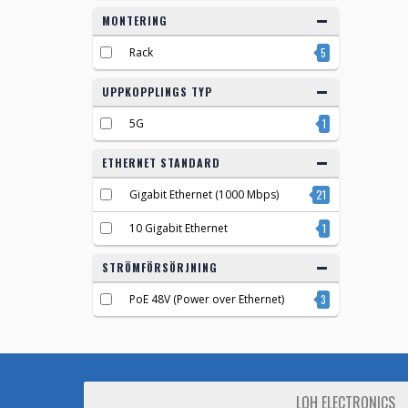
MONTERING
Rack
5
UPPKOPPLINGS TYP
5G
1
ETHERNET STANDARD
Gigabit Ethernet (1000 Mbps)
21
10 Gigabit Ethernet
1
STRÖMFÖRSÖRJNING
PoE 48V (Power over Ethernet)
3
LOH ELECTRONICS