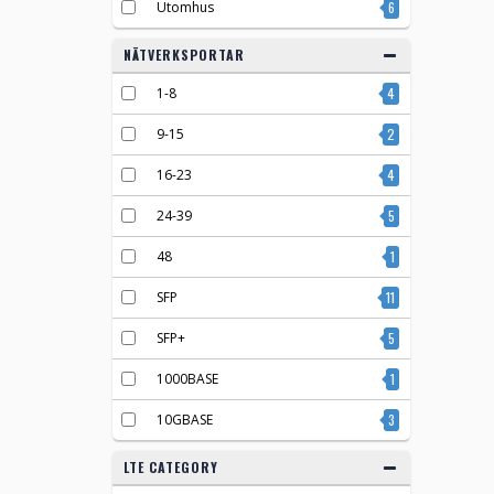
Utomhus
6
NÄTVERKSPORTAR
1-8
4
9-15
2
16-23
4
24-39
5
48
1
SFP
11
SFP+
5
1000BASE
1
10GBASE
3
LTE CATEGORY