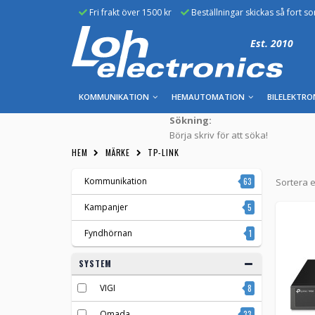
Fri frakt över 1500 kr
Beställningar skickas så fort s
Est. 2010
KOMMUNIKATION
HEMAUTOMATION
BILELEKTRO
Sökning:
Börja skriv för att söka!
HEM
MÄRKE
TP-LINK
Kommunikation
63
Sortera e
Kampanjer
5
Fyndhörnan
1
SYSTEM
VIGI
8
Omada
33