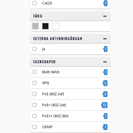
Cat20
1
FÄRG
EXTERNA ANTENNINGÅNGAR
Ja
1
EGENSKAPER
Multi WAN
1
VPN
5
PoE (802.3af)
5
PoE+ (802.3at)
12
PoE++ (802.3bt)
1
ONVIF
7