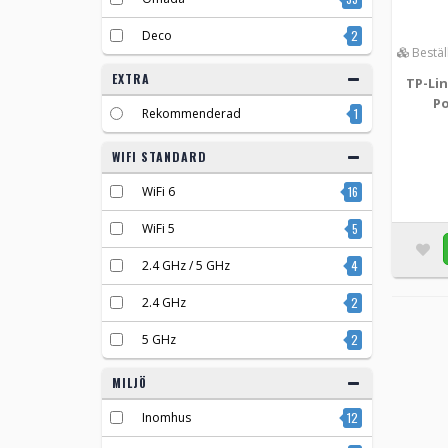
Deco
2
Bestäl
EXTRA
TP-Lin
Po
Rekommenderad
1
WIFI STANDARD
WiFi 6
16
WiFi 5
5
2.4 GHz / 5 GHz
4
2.4 GHz
2
5 GHz
2
MILJÖ
Inomhus
12