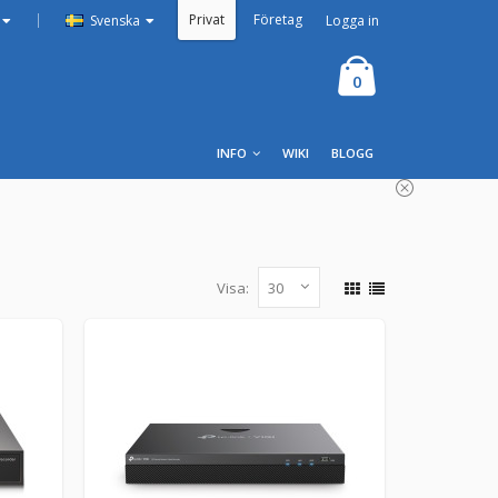
Privat
Företag
|
Logga in
Svenska
0
INFO
WIKI
BLOGG
Visa:
ätverksvideoinspelare
tet: Skärp bilddefinition upp till 8 MP och en 8-
LÄGG I KUNDVAGN
Beställningsvara