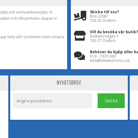
Skicka till oss?
nytta och verksamhetsnytta. Vi
Box 22067
naden och tillsammans skapar vi
702 03 Örebro
Vill du besöka vår butik?
Radiatorvägen 7
a upp hela vårt sortiment inom smarta
702 27 Örebro
Behöver du hjälp eller h
019 - 7070 360
Info@lohelectronics.se
NYHETSBREV
SKICKA