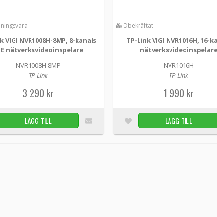
lningsvara
TP-Link VIGI NVR1016H, 16-kanals nätverks
Obekräftat
NVR1016H -
TP-Link
k VIGI NVR1008H-8MP, 8-kanals
TP-Link VIGI NVR1016H, 16-k
E nätverksvideoinspelare
nätverksvideoinspelar
Kontinuerlig inspelning 24/7: Sparar automatiskt 
NVR1008H-8MP
NVR1016H
säkerhetskopiera dina data för snabb och bek...
TP-Link
TP-Link
1 990 kr
3 290 kr
1 990 kr
LÄGG TILL
LÄGG TILL
TP-Link VIGI NVR2016H, 16-kanals nätverks
NVR2016H -
TP-Link
VIGI NVR2016H - VIGI 16-kanals nätverksvideoi
avkodningskapacitet: Skärp bildupplösning upp till
3 290 kr