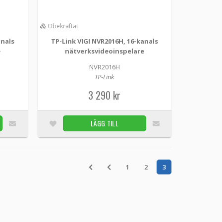
videoinspelare
Obekräftat
anals
TP-Link VIGI NVR2016H, 16-kanals
e
nätverksvideoinspelare
upp till 10 TB film från anslutna kameror för att
NVR2016H
TP-Link
3 290 kr
LÄGG I KUNDVAGN
Obekräftat
LÄGG TILL
videoinspelare
nspelare 4K HDMI-videoutgång och 16 MP-
 ...
1
2
3
LÄGG I KUNDVAGN
Obekräftat