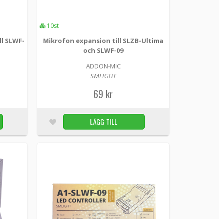
10st
ll SLWF-
Mikrofon expansion till SLZB-Ultima
och SLWF-09
net-expansionsmodul med RMII-gränssnitt och
ADDON-MIC
d-On är en ko...
SMLIGHT
69 kr
LÄGG TILL
10st
LÄGG TILL
LWF-09
dmodul för SMLIGHT-hubbar, LED-kontrollers och
On är e...
LÄGG TILL
10st