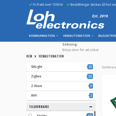
Fri frakt över 1500 kr
Beställningar skickas så fort s
Est. 2010
KOMMUNIKATION
HEMAUTOMATION
BILELEKTRO
Sökning:
Börja skriv för att söka!
HEM
HEMAUTOMATION
SMLight
26
Sortera e
ZigBee
20
Z-Wave
2
WiFi
3
TILLVERKARE
Aeotec
+21