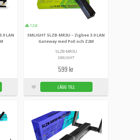
LÄGG TILL
10st
12st
ter
3.0 LAN
SMLIGHT SLZB-MR3U – Zigbee 3.0 LAN
2M
Gateway med PoE och Z2M
SLZB-MR3U
kt Zigbee 3.0 USB-adapter, designad för att
SMLIGHT
om Home Assis...
599 kr
LÄGG TILL
11st
LÄGG TILL
er
t Zigbee 3.0 USB-adapter, designad för att fungera
Assist...
LÄGG TILL
8st