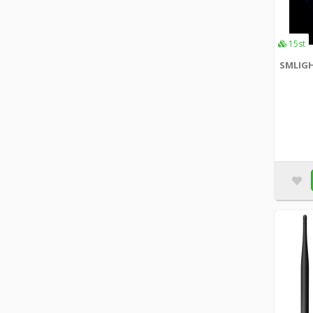
Xiaomi
+3
15st
SMLIGH