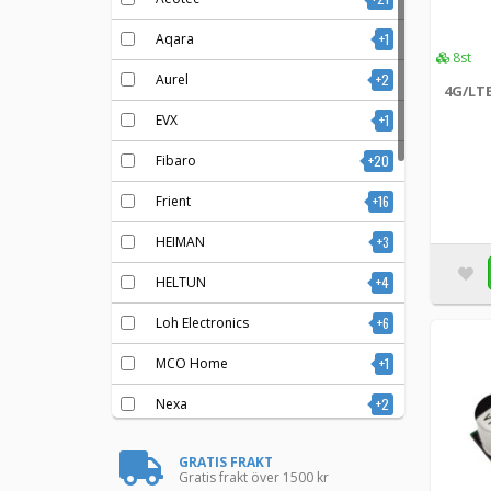
Aqara
+1
8st
Aurel
+2
4G/LT
EVX
+1
Fibaro
+20
Frient
+16
HEIMAN
+3
HELTUN
+4
Loh Electronics
+6
MCO Home
+1
Nexa
+2
Ontech
+8
GRATIS FRAKT
Gratis frakt över 1500 kr
Philio Tech
+3