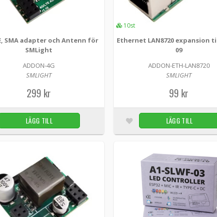
Ethernet LAN8720 expansion till SLWF-09
10st
addon-eth-lan8720 -
SMLIGHT
E, SMA adapter och Antenn för
Ethernet LAN8720 expansion ti
SMLight
09
Ethernet LAN8720 Add-On – 10/100 Mbps Ether
ADDON-4G
ADDON-ETH-LAN8720
PoE-passthrough SMLIGHT Ethernet LAN8720 Ad
SMLIGHT
SMLIGHT
99 kr
299 kr
99 kr
LÄGG TILL
LÄGG TILL
Mikrofon expansion till SLZB-Ultima och S
addon-mic -
SMLIGHT
Microphone ICS-43432 Add-On – digital I2S-lju
egna embedded-projekt SMLIGHT ICS-43432 Add-
69 kr
PoE expansion för SMLight enheter