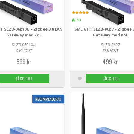
549 kr
4.00
8st
SMLIGHT SLZB-06mU – Zigbee 3.0 LAN Gat
T SLZB-06p10U – Zigbee 3.0 LAN
SMLIGHT SLZB-06p7 – Zigbee 3
SLZB-06mU -
SMLIGHT
Gateway med PoE
Gateway med PoE
Smidig och kraftfull Zigbee-gateway för ditt
SLZB-06P10U
SLZB-06P7
Zigbee 3.0 LAN-gateway som möjliggör sömlös i
SMLIGHT
SMLIGHT
599 kr
499 kr
499 kr
LÄGG TILL
LÄGG TILL
SMLIGHT SLZB-06p10U – Zigbee 3.0 LAN Ga
SLZB-06p10U -
SMLIGHT
REKOMMENDERAD
Smidig och kraftfull Zigbee-gateway för ditt 
Zigbee 3.0 LAN-gateway som möjliggör sömlös i
599 kr