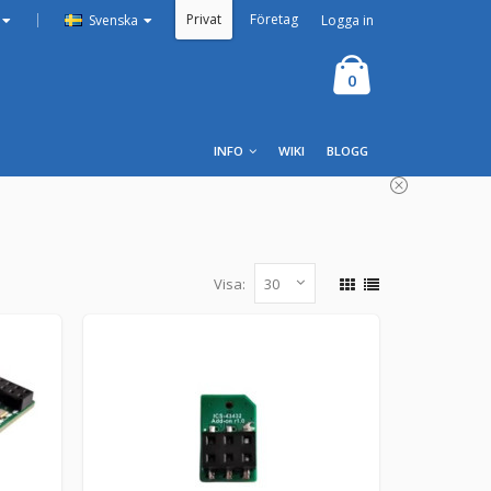
Privat
Företag
|
Logga in
Svenska
0
INFO
WIKI
BLOGG
Visa:
ht
 SMLIGHT-hubbar och egna IoT-projekt SMLIGHT
nsmodul som...
LÄGG TILL
8st