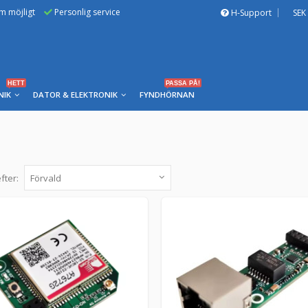
om möjligt
Personlig service
H-Support
SEK
HETT
PASSA PÅ!
NIK
DATOR & ELEKTRONIK
FYNDHÖRNAN
fter:
4G/LTE, SMA adapter och Antenn för SMLig
addon-4g -
SMLIGHT
4G/LTE Add-On – mobil uppkopplingsmodul för
4G/LTE Add-On är en högpresterande expansio
299 kr