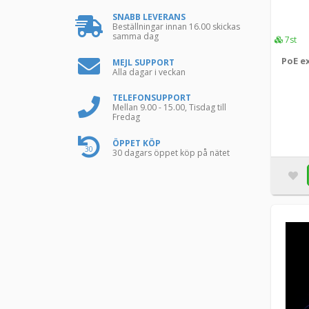
SNABB LEVERANS
Popp
+2
Beställningar innan 16.00 skickas
samma dag
7st
Qubino
+4
PoE e
MEJL SUPPORT
Alla dagar i veckan
Reolink
+2
TELEFONSUPPORT
RFXCOM
+1
Mellan 9.00 - 15.00, Tisdag till
Fredag
Shelly
+27
ÖPPET KÖP
Smartline
+7
30
30 dagars öppet köp på nätet
SMLIGHT
Telldus
+9
TFA Dostmann
+25
Tibber
+2
Ubiquiti
+2
WAGO
+1