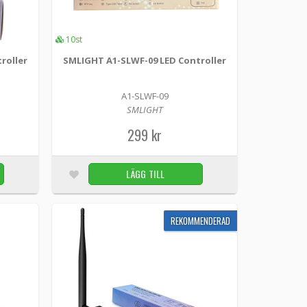
10st
 SMLIGHT-enheter SMLIGHT PoE Add-On är en
l 5V-utgång ...
roller
SMLIGHT A1-SLWF-09 LED Controller
LÄGG TILL
7st
A1-SLWF-09
SMLIGHT
299 kr
LÄGG TILL
-kontroller med ljudstyrning och WLED Styr dina
SLW...
REKOMMENDERAD
LÄGG TILL
7st