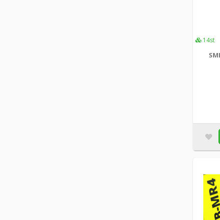
14st
SML
Et