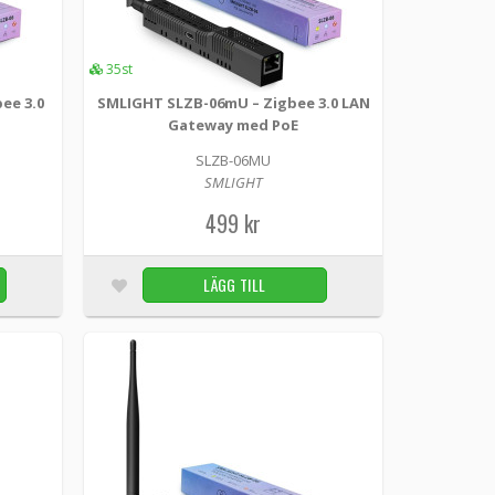
l och flexibel LED-kontroller för dig som vill ha
35st
LÄGG TILL
10st
ee 3.0
SMLIGHT SLZB-06mU – Zigbee 3.0 LAN
Gateway med PoE
olig kontakt
SLZB-06MU
SMLIGHT
499 kr
takt Gör din belysning både flexibel och färgglad
..
LÄGG TILL
LÄGG TILL
15st
Gateway med PoE
 smarta hem SMLIGHT SLZB-06Mg26u är en avancerad
nte...