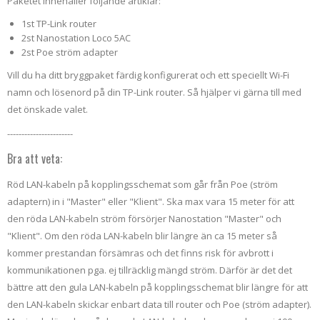
Paketet innehåller följande artiklar:
1st TP-Link router
2st Nanostation Loco 5AC
2st Poe ström adapter
Vill du ha ditt bryggpaket färdig konfigurerat och ett speciellt Wi-Fi
namn och lösenord på din TP-Link router. Så hjälper vi gärna till med
det önskade valet.
-----------------------
Bra att veta:
Röd LAN-kabeln på kopplingsschemat som går från Poe (ström
adaptern) in i "Master" eller "Klient". Ska max vara 15 meter för att
den röda LAN-kabeln ström försörjer Nanostation "Master" och
"Klient". Om den röda LAN-kabeln blir längre än ca 15 meter så
kommer prestandan försämras och det finns risk för avbrott i
kommunikationen pga. ej tillräcklig mängd ström. Därför är det det
bättre att den gula LAN-kabeln på kopplingsschemat blir längre för att
den LAN-kabeln skickar enbart data till router och Poe (ström adapter).