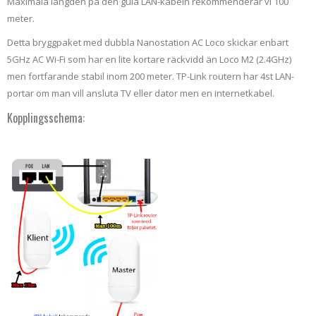
Maximala längden på den gula LAN-kabeln rekommenderar vi 100
meter.
Detta bryggpaket med dubbla Nanostation AC Loco skickar enbart
5GHz AC Wi-Fi som har en lite kortare räckvidd än Loco M2 (2.4GHz)
men fortfarande stabil inom 200 meter. TP-Link routern har 4st LAN-
portar om man vill ansluta TV eller dator men en internetkabel.
Kopplingsschema: