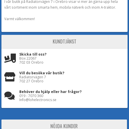
I vår butik på Radiatorvägen 7 i Örebro visar vi mer än gärna upp hela
vårt sortiment inom smarta hem, mobila nätverk och inom A-traktor.
Varmt välkommen!
KUNDTJÄNST
Skicka till oss?
Box 22067
702 03 Örebro
Vill du besöka vår butik?
Radiatorvägen 7
702 27 Örebro
Behöver du hjälp eller har frågor?
019 - 7070 360
Info@lohelectronics.se
NÖJDA KUNDER