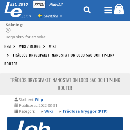
PRIVAT
FÖRETAG
Est. 2010
0
SEK
Svenska
Sökning:
Börja skriv för att söka!
HEM
WIKI / BLOGG
WIKI
TRÅDLÖS BRYGGPAKET: NANOSTATION LOCO 5AC OCH TP-LINK
ROUTER
TRÅDLÖS BRYGGPAKET: NANOSTATION LOCO 5AC OCH TP-LINK
ROUTER
Skribent:
Filip
Publicerat: 2022-03-31
Kategori:
▸
Wiki
▸
Trådlösa bryggor (PTP)